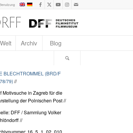
 Benutzung
 Welt
Archiv
Blog
IE BLECHTROMMEL (BRD/F
78/79)
//
f Motivsuche in Zagreb für die
rstellung der Polnischen Post //
elle: DFF / Sammlung Volker
hlöndorff //
chivnummer: 16_5_1_02_010