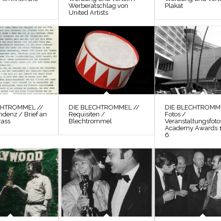
Werberatschlag von
Plakat
United Artists
CHTROMMEL //
DIE BLECHTROMMEL //
DIE BLECHTROMME
ndenz / Brief an
Requisiten /
Fotos /
rass
Blechtrommel
Veranstaltungsfoto
Academy Awards 
6