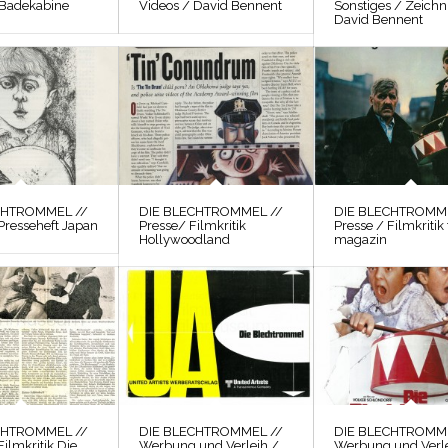
 Badekabine
Videos / David Bennent
Sonstiges / Zeich
David Bennent
CHTROMMEL //
DIE BLECHTROMMEL //
DIE BLECHTROMME
Presseheft Japan
Presse/ Filmkritik
Presse / Filmkritik 
Hollywoodland
magazin
CHTROMMEL //
DIE BLECHTROMMEL //
DIE BLECHTROMME
Filmkritik Die
Werbung und Verleih /
Werbung und Verle