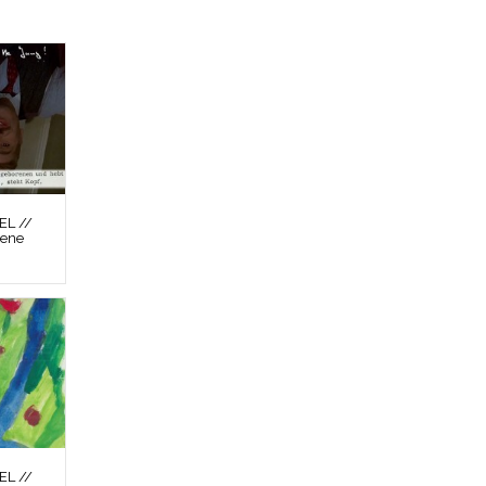
L //
zene
L //