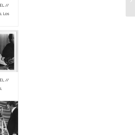
L //
s, Los
L //
s,