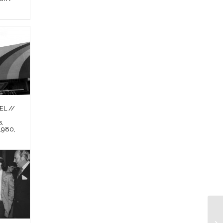
L //
s,
1980,