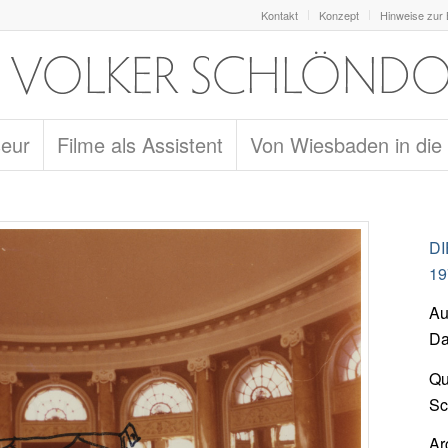
Kontakt
Konzept
Hinweise zur
seur
Filme als Assistent
Von Wiesbaden in die
D
19
Au
Da
Qu
Sc
Ar