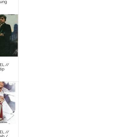
nung
L //
tip
L //
ih /