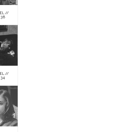
L //
 38
L //
 34