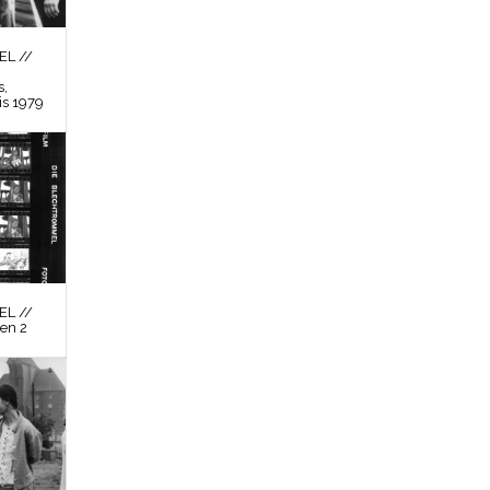
L //
s,
is 1979
L //
en 2