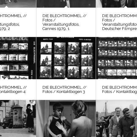
CHTROMMEL //
DIE BLECHTROMMEL //
DIE BLECHTROMME
Fotos /
Fotos /
tungsfotos,
Veranstaltungsfotos,
Veranstaltungsfoto
979, 2
Cannes 1979, 1
Deutscher Filmpre
CHTROMMEL //
DIE BLECHTROMMEL //
DIE BLECHTROMME
Kontaktbogen 4
Fotos / Kontaktbogen 3
Fotos / Kontaktbog