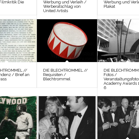
Filmkritik Die
Werbung und Verleih /
Werbung und Verle
Werberatschlag von
Plakat
United Artists
CHTROMMEL //
DIE BLECHTROMMEL //
DIE BLECHTROMME
ndenz / Brief an
Requisiten /
Fotos /
rass
Blechtrommel
Veranstaltungsfoto
Academy Awards 
6