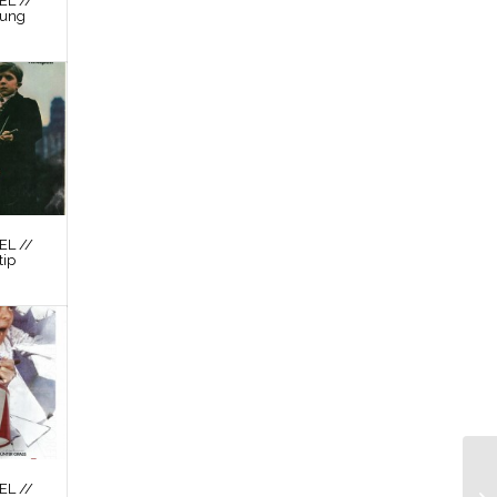
L //
nung
L //
tip
L //