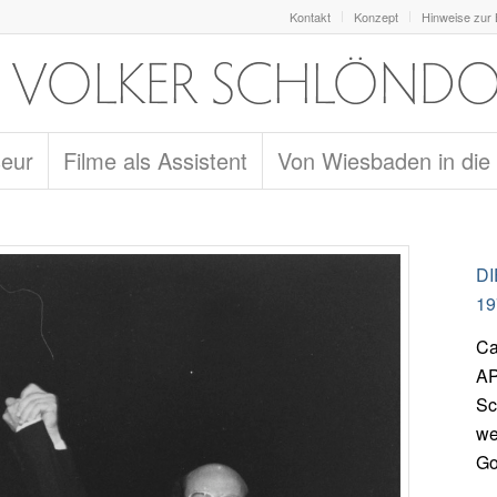
Kontakt
Konzept
Hinweise zur
seur
Filme als Assistent
Von Wiesbaden in die
D
19
Ca
AP
Sc
we
Go