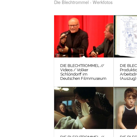
Die Blechtrommel - Werkfotos
DIE BLECHTROMMEL //
DIE BLE
Videos / Volker
Produkti
Schlöndorff im
Arbeitsd
Deutschen Filmmuseum
(Auszug)