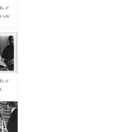
L //
s, Los
L //
s,