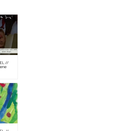
L //
zene