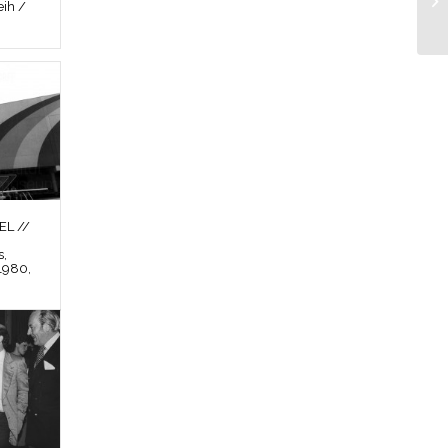
ih /
L //
s,
1980,