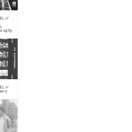
L //
s,
is 1979
L //
en 2