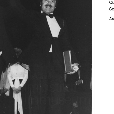
Qu
Sc
Ar