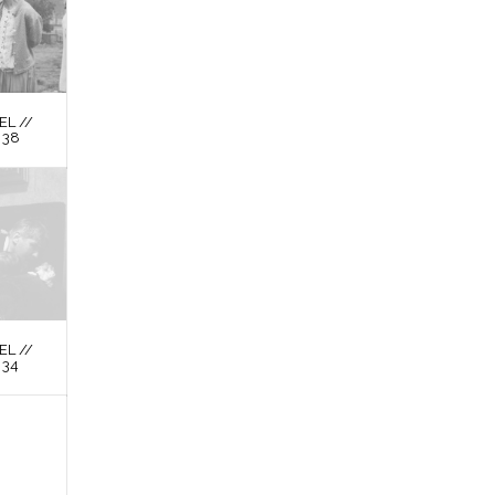
L //
 38
L //
 34