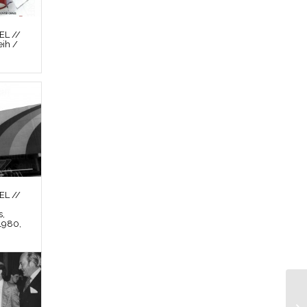
L //
ih /
L //
s,
1980,