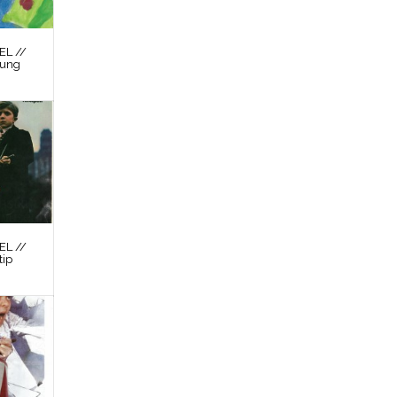
L //
nung
L //
tip