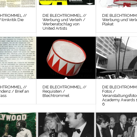
CHTROMMEL //
DIE BLECHTROMMEL //
DIE BLECHTROMME
Filmkritik Die
Werbung und Verleih /
Werbung und Verle
Werberatschlag von
Plakat
United Artists
CHTROMMEL //
DIE BLECHTROMMEL //
DIE BLECHTROMME
ndenz / Brief an
Requisiten /
Fotos /
rass
Blechtrommel
Veranstaltungsfoto
Academy Awards 
6