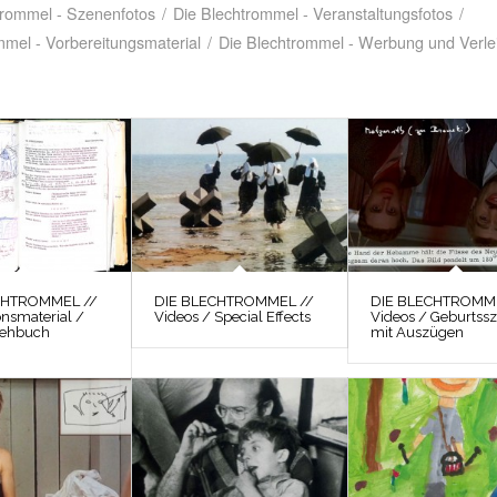
trommel - Szenenfotos
/
Die Blechtrommel - Veranstaltungsfotos
/
mmel - Vorbereitungsmaterial
/
Die Blechtrommel - Werbung und Verle
CHTROMMEL //
DIE BLECHTROMMEL //
DIE BLECHTROMME
onsmaterial /
Videos / Special Effects
Videos / Geburtss
rehbuch
mit Auszügen