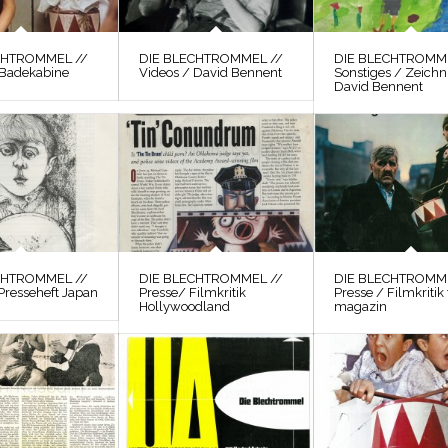
CHTROMMEL //
DIE BLECHTROMMEL //
DIE BLECHTROMME
 Badekabine
Videos / David Bennent
Sonstiges / Zeich
David Bennent
CHTROMMEL //
DIE BLECHTROMMEL //
DIE BLECHTROMME
Presseheft Japan
Presse/ Filmkritik
Presse / Filmkritik 
Hollywoodland
magazin