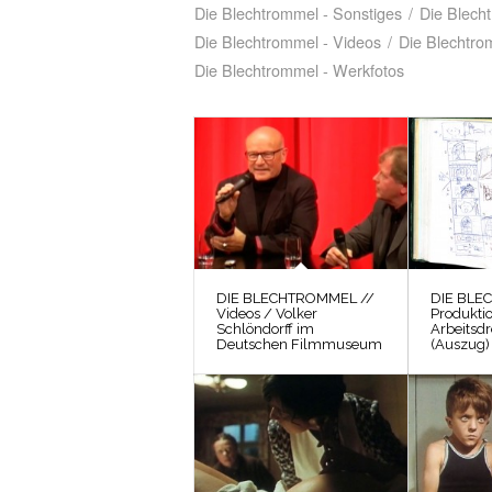
Die Blechtrommel - Sonstiges
/
Die Blech
Die Blechtrommel - Videos
/
Die Blechtro
Die Blechtrommel - Werkfotos
DIE BLECHTROMMEL //
DIE BLE
Videos / Volker
Produkti
Schlöndorff im
Arbeitsd
Deutschen Filmmuseum
(Auszug)