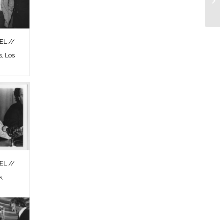
L //
s, Los
L //
s,