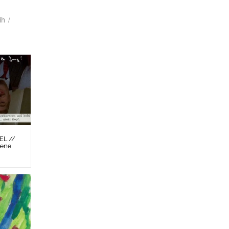
ih
/
L //
zene