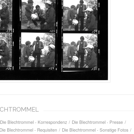
BLECHTROMMEL
Die Blechtrommel - Korrespondenz
/
Die Blechtrommel - Presse
/
Die Blechtrommel - Requisiten
/
Die Blechtrommel - Sonstige Fotos
/