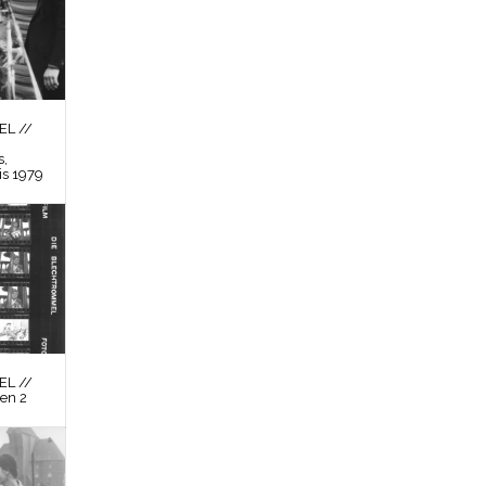
L //
s,
is 1979
L //
en 2