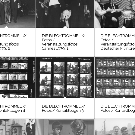
CHTROMMEL //
DIE BLECHTROMMEL //
DIE BLECHTROMME
Fotos /
Fotos /
tungsfotos,
Veranstaltungsfotos,
Veranstaltungsfoto
979, 2
Cannes 1979, 1
Deutscher Filmpre
CHTROMMEL //
DIE BLECHTROMMEL //
DIE BLECHTROMME
Kontaktbogen 4
Fotos / Kontaktbogen 3
Fotos / Kontaktbog