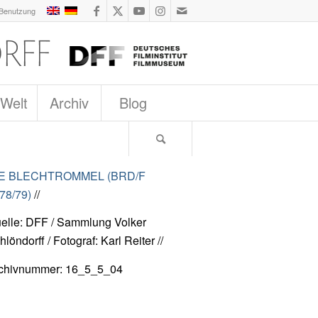
 Benutzung
 Welt
Archiv
Blog
IE BLECHTROMMEL (BRD/F
78/79)
//
elle: DFF / Sammlung Volker
hlöndorff / Fotograf: Karl Reiter //
chivnummer: 16_5_5_04