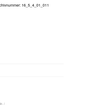
chivnummer: 16_5_4_01_011
ih
/