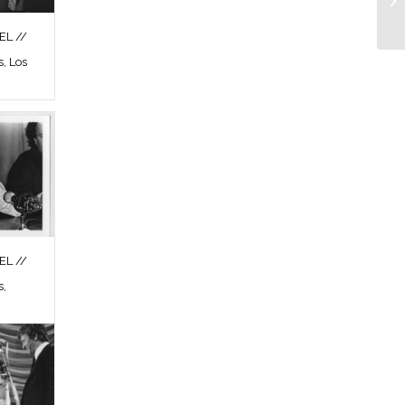
L //
s, Los
L //
s,