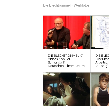
Die Blechtrommel - Werkfotos
DIE BLECHTROMMEL //
DIE BLE
Videos / Volker
Produkti
Schlöndorff im
Arbeitsd
Deutschen Filmmuseum
(Auszug)