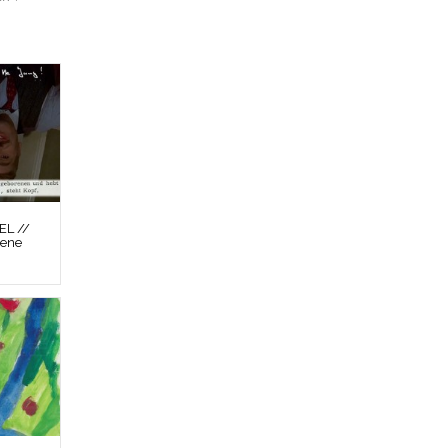
L //
zene