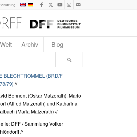
 Benutzung
 Welt
Archiv
Blog
IE BLECHTROMMEL (BRD/F
78/79)
//
vid Bennent (Oskar Matzerath), Mario
orf (Alfred Matzerath) und Katharina
albach (Maria Matzerath) //
elle: DFF / Sammlung Volker
hlöndorff //