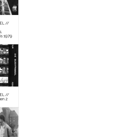
L //
s,
is 1979
L //
en 2