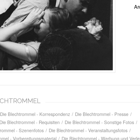
Ar
BLECHTROMMEL
Die Blechtrommel - Korrespondenz
/
Die Blechtrommel - Presse
/
Die Blechtrommel - Requisiten
/
Die Blechtrommel - Sonstige Fotos
/
trommel - Szenenfotos
/
Die Blechtrommel - Veranstaltungsfotos
/
mmel - Vorbereitungsmaterial
/
Die Blechtrommel - Werbung und Verle