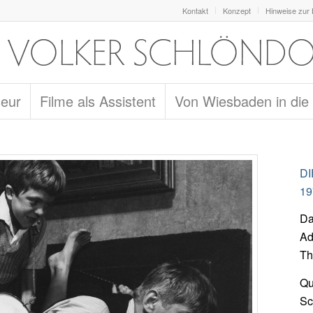
Kontakt
Konzept
Hinweise zur
seur
Filme als Assistent
Von Wiesbaden in die
D
19
Da
Ad
Th
Qu
Sc