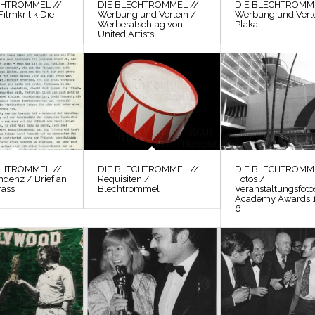
CHTROMMEL //
DIE BLECHTROMMEL //
DIE BLECHTROMME
Filmkritik Die
Werbung und Verleih /
Werbung und Verle
Werberatschlag von
Plakat
United Artists
CHTROMMEL //
DIE BLECHTROMMEL //
DIE BLECHTROMME
ndenz / Brief an
Requisiten /
Fotos /
rass
Blechtrommel
Veranstaltungsfoto
Academy Awards 
6