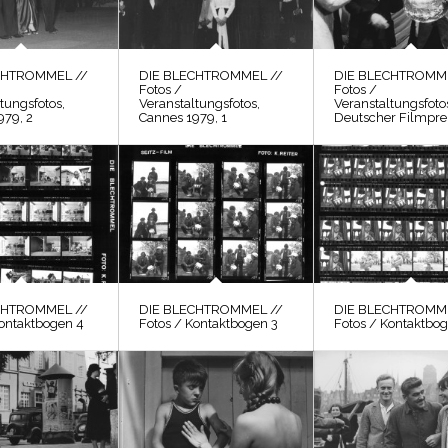
CHTROMMEL //
DIE BLECHTROMMEL //
DIE BLECHTROMME
Fotos /
Fotos /
tungsfotos,
Veranstaltungsfotos,
Veranstaltungsfoto
979, 2
Cannes 1979, 1
Deutscher Filmpre
CHTROMMEL //
DIE BLECHTROMMEL //
DIE BLECHTROMME
Kontaktbogen 4
Fotos / Kontaktbogen 3
Fotos / Kontaktbog