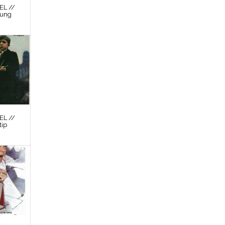
L //
nung
L //
tip