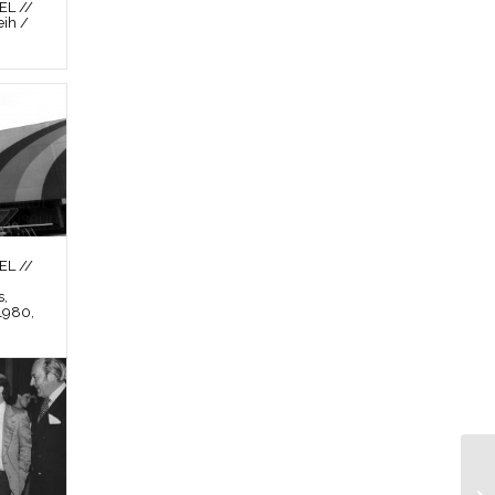
L //
ih /
L //
s,
1980,