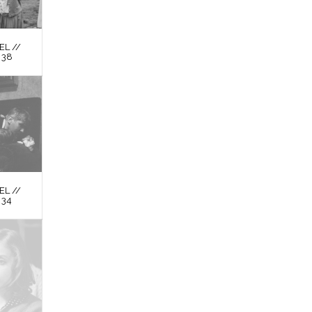
L //
 38
L //
 34