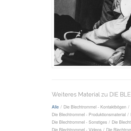
Weiteres Material zu DIE 
Alle
/
Die Blechtrommel - Kontaktbögen
/
Die Blechtrommel - Produktionsmaterial
/
Die Blechtrommel - Sonstiges
/
Die Blech
Die Blechtrommel - Videos
/
Die Blechtro