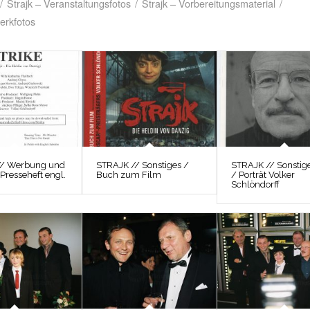
/
Strajk – Veranstaltungsfotos
/
Strajk – Vorbereitungsmaterial
/
erkfotos
// Werbung und
STRAJK // Sonstiges /
STRAJK // Sonstig
 Presseheft engl.
Buch zum Film
/ Porträt Volker
Schlöndorff