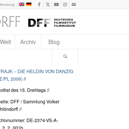
 Benutzung
 Welt
Archiv
Blog
RAJK – DIE HELDIN VON DANZIG
E/PL 2006)
//
otlist des 15. Drehtags //
elle: DFF / Sammlung Volker
hlöndorff //
chivnummer: DE-2374-VS-A-
_2_2_001b