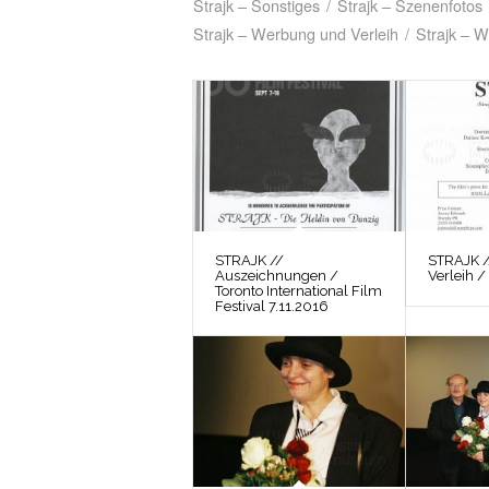
Strajk – Sonstiges
/
Strajk – Szenenfotos
Strajk – Werbung und Verleih
/
Strajk – W
STRAJK //
STRAJK 
Auszeichnungen /
Verleih /
Toronto International Film
Festival 7.11.2016