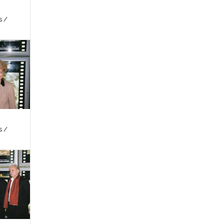
s /
s /