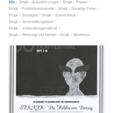
Alle
/
Strajk – Auszeichnungen
/
Strajk – Presse
/
Strajk – Produktionsmaterial
/
Strajk – Sonstige Fotos
/
Strajk – Sonstiges
/
Strajk – Szenenfotos
/
Strajk – Veranstaltungsfotos
/
Strajk – Vorbereitungsmaterial
/
Strajk – Werbung und Verleih
/
Strajk – Werkfotos