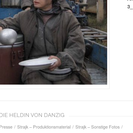
3_
– DIE HELDIN VON DANZIG
 Presse
/
Strajk – Produktionsmaterial
/
Strajk – Sonstige Fotos
/