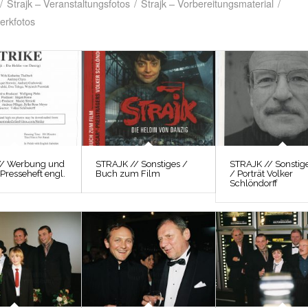
/
Strajk – Veranstaltungsfotos
/
Strajk – Vorbereitungsmaterial
/
erkfotos
// Werbung und
STRAJK // Sonstiges /
STRAJK // Sonstig
 Presseheft engl.
Buch zum Film
/ Porträt Volker
Schlöndorff