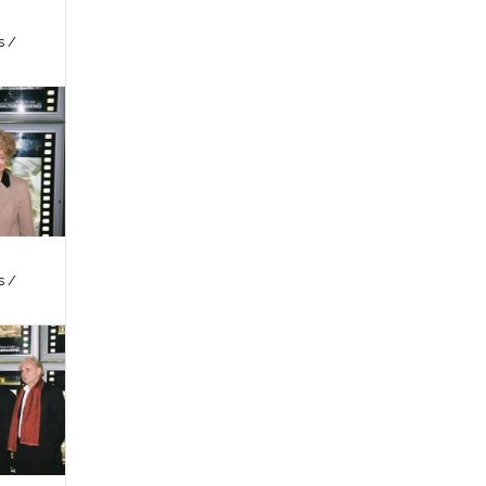
s /
s /