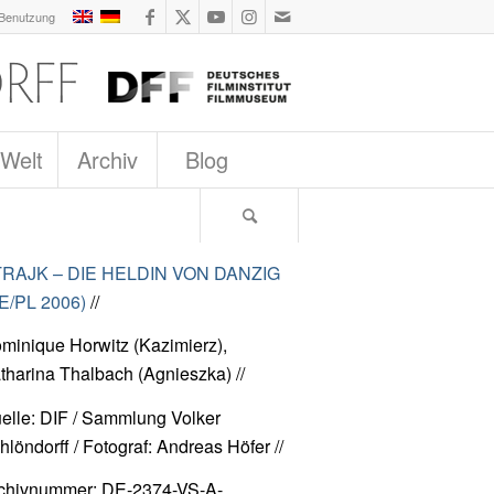
 Benutzung
 Welt
Archiv
Blog
RAJK – DIE HELDIN VON DANZIG
E/PL 2006)
//
minique Horwitz (Kazimierz),
tharina Thalbach (Agnieszka) //
elle: DIF / Sammlung Volker
hlöndorff / Fotograf: Andreas Höfer //
chivnummer: DE-2374-VS-A-