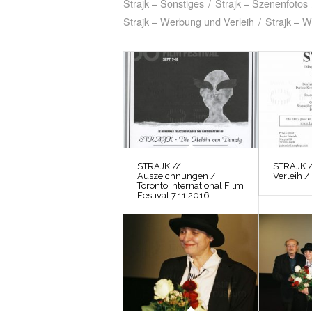
Strajk – Sonstiges
/
Strajk – Szenenfotos
Strajk – Werbung und Verleih
/
Strajk – W
STRAJK //
STRAJK 
Auszeichnungen /
Verleih /
Toronto International Film
Festival 7.11.2016