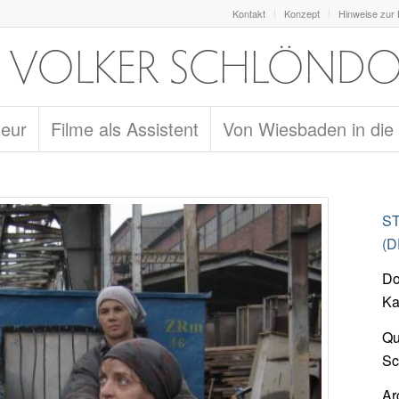
Kontakt
Konzept
Hinweise zur
seur
Filme als Assistent
Von Wiesbaden in die
ST
(D
Do
Ka
Qu
Sc
Ar