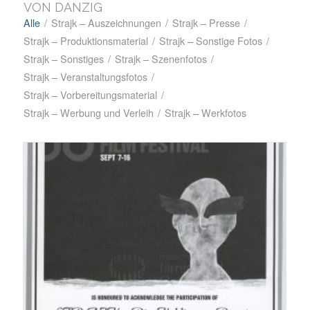
VON DANZIG
Alle
/
Strajk – Auszeichnungen
/
Strajk – Presse
/
Strajk – Produktionsmaterial
/
Strajk – Sonstige Fotos
/
Strajk – Sonstiges
/
Strajk – Szenenfotos
/
Strajk – Veranstaltungsfotos
/
Strajk – Vorbereitungsmaterial
/
Strajk – Werbung und Verleih
/
Strajk – Werkfotos