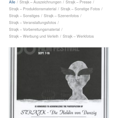
Alle
/
Strajk – Auszeichnungen
/
Strajk – Presse
/
Strajk – Produktionsmaterial
/
Strajk – Sonstige Fotos
/
Strajk – Sonstiges
/
Strajk – Szenenfotos
/
Strajk – Veranstaltungsfotos
/
Strajk – Vorbereitungsmaterial
/
Strajk – Werbung und Verleih
/
Strajk – Werkfotos