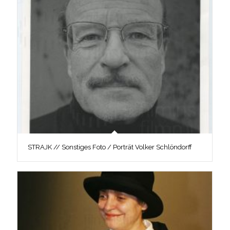
STRAJK // Sonstiges Foto / Porträt Volker Schlöndorff