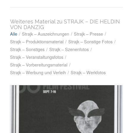
Weiteres Material zu STRAJK – DIE HELDIN
VON DANZIG
Alle
/
Strajk – Auszeichnungen
/
Strajk – Presse
/
Strajk – Produktionsmaterial
/
Strajk – Sonstige Fotos
/
Strajk – Sonstiges
/
Strajk – Szenenfotos
/
Strajk – Veranstaltungsfotos
/
Strajk – Vorbereitungsmaterial
/
Strajk – Werbung und Verleih
/
Strajk – Werkfotos