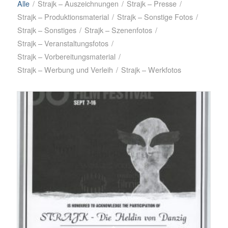
Alle
/
Strajk – Auszeichnungen
/
Strajk – Presse
/
Strajk – Produktionsmaterial
/
Strajk – Sonstige Fotos
/
Strajk – Sonstiges
/
Strajk – Szenenfotos
/
Strajk – Veranstaltungsfotos
/
Strajk – Vorbereitungsmaterial
/
Strajk – Werbung und Verleih
/
Strajk – Werkfotos