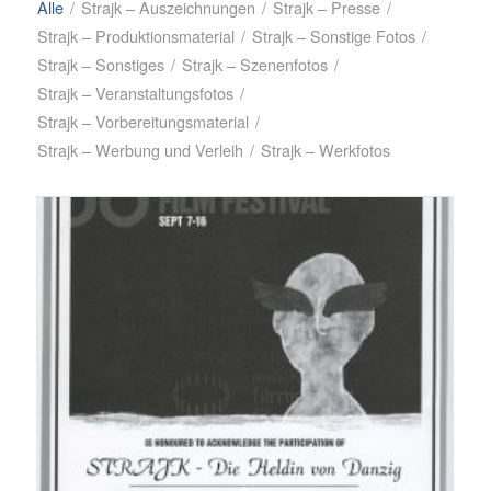
Alle
/
Strajk – Auszeichnungen
/
Strajk – Presse
/
Strajk – Produktionsmaterial
/
Strajk – Sonstige Fotos
/
Strajk – Sonstiges
/
Strajk – Szenenfotos
/
Strajk – Veranstaltungsfotos
/
Strajk – Vorbereitungsmaterial
/
Strajk – Werbung und Verleih
/
Strajk – Werkfotos