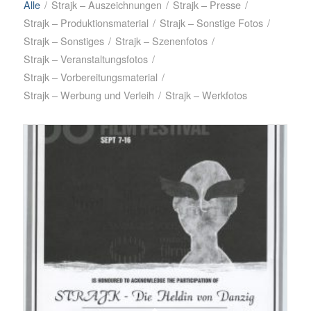
Alle
/
Strajk – Auszeichnungen
/
Strajk – Presse
/
Strajk – Produktionsmaterial
/
Strajk – Sonstige Fotos
/
Strajk – Sonstiges
/
Strajk – Szenenfotos
/
Strajk – Veranstaltungsfotos
/
Strajk – Vorbereitungsmaterial
/
Strajk – Werbung und Verleih
/
Strajk – Werkfotos