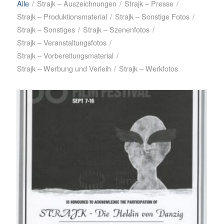
Alle
/
Strajk – Auszeichnungen
/
Strajk – Presse
/
Strajk – Produktionsmaterial
/
Strajk – Sonstige Fotos
/
Strajk – Sonstiges
/
Strajk – Szenenfotos
/
Strajk – Veranstaltungsfotos
/
Strajk – Vorbereitungsmaterial
/
Strajk – Werbung und Verleih
/
Strajk – Werkfotos