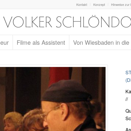
Kontakt
Konzept
Hinweise zur
seur
Filme als Assistent
Von Wiesbaden in die
ST
(D
Ka
//
Qu
Sc
Ar