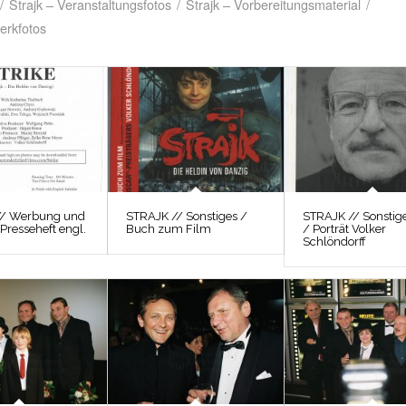
/
Strajk – Veranstaltungsfotos
/
Strajk – Vorbereitungsmaterial
/
erkfotos
// Werbung und
STRAJK // Sonstiges /
STRAJK // Sonstig
 Presseheft engl.
Buch zum Film
/ Porträt Volker
Schlöndorff