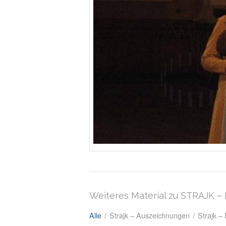
Weiteres Material zu STRAJK 
Alle
/
Strajk – Auszeichnungen
/
Strajk –