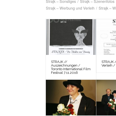
Strajk – Sonstiges
/
Strajk – Szenenfotos
Strajk – Werbung und Verleih
/
Strajk – W
STRAJK //
STRAJK 
Auszeichnungen /
Verleih /
Toronto International Film
Festival 7.11.2016