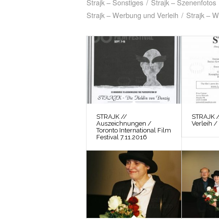
Strajk – Sonstiges
/
Strajk – Szenenfotos
Strajk – Werbung und Verleih
/
Strajk – W
STRAJK //
STRAJK 
Auszeichnungen /
Verleih /
Toronto International Film
Festival 7.11.2016