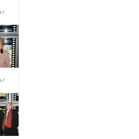
s /
s /