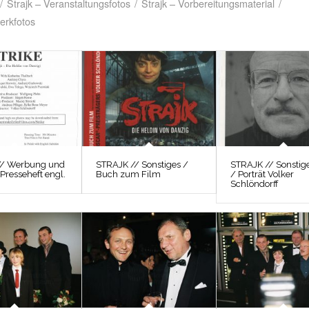
/
Strajk – Veranstaltungsfotos
/
Strajk – Vorbereitungsmaterial
/
erkfotos
// Werbung und
STRAJK // Sonstiges /
STRAJK // Sonstig
 Presseheft engl.
Buch zum Film
/ Porträt Volker
Schlöndorff