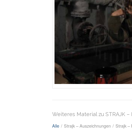
Weiteres Material zu STRAJK 
Alle
/
Strajk – Auszeichnungen
/
Strajk –