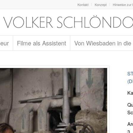
Kontakt
Konzept
Hinweise zur
seur
Filme als Assistent
Von Wiesbaden in die
ST
(D
Ka
Qu
Sc
Ar
3_