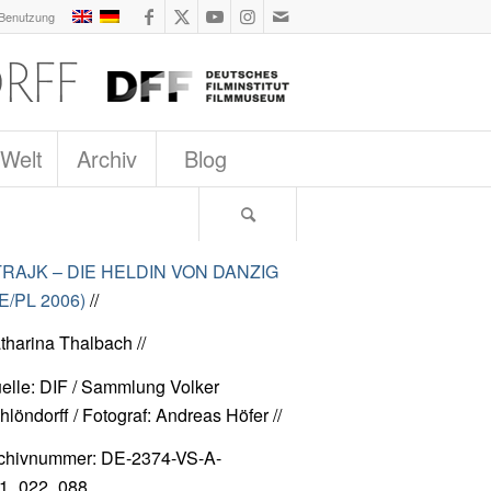
 Benutzung
 Welt
Archiv
Blog
RAJK – DIE HELDIN VON DANZIG
E/PL 2006)
//
tharina Thalbach //
elle: DIF / Sammlung Volker
hlöndorff / Fotograf: Andreas Höfer //
chivnummer: DE-2374-VS-A-
1_022_088