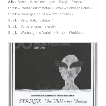
Alle
/
Strajk – Auszeichnungen
/
Strajk – Presse
/
Strajk – Produktionsmaterial
/
Strajk – Sonstige Fotos
/
Strajk – Sonstiges
/
Strajk – Szenenfotos
/
Strajk – Veranstaltungsfotos
/
Strajk – Vorbereitungsmaterial
/
Strajk – Werbung und Verleih
/
Strajk – Werkfotos