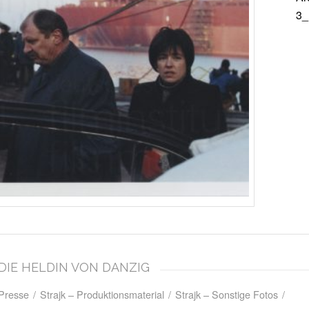
3_
– DIE HELDIN VON DANZIG
 Presse
/
Strajk – Produktionsmaterial
/
Strajk – Sonstige Fotos
/