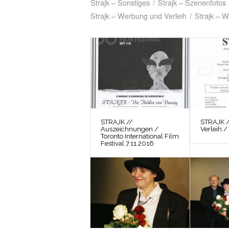
Strajk – Sonstiges
/
Strajk – Szenenfotos
Strajk – Werbung und Verleih
/
Strajk – W
STRAJK //
STRAJK 
Auszeichnungen /
Verleih /
Toronto International Film
Festival 7.11.2016