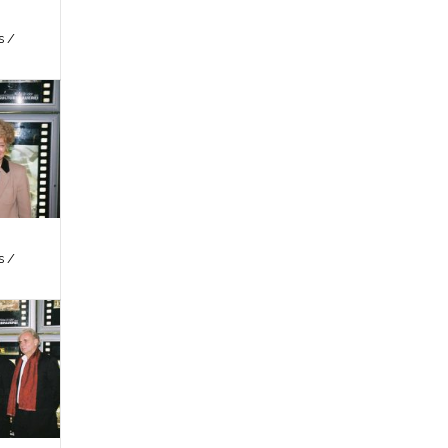
s /
s /