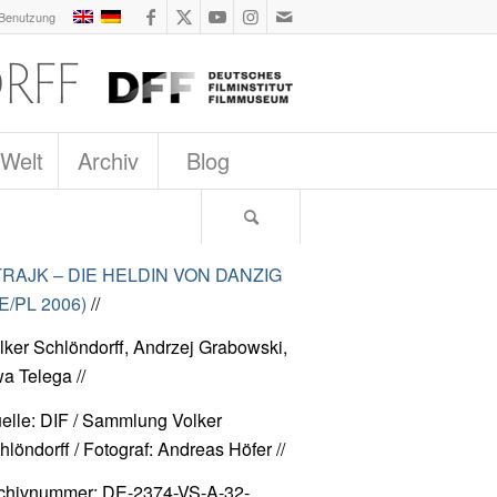
 Benutzung
 Welt
Archiv
Blog
RAJK – DIE HELDIN VON DANZIG
E/PL 2006)
//
lker Schlöndorff, Andrzej Grabowski,
a Telega //
elle: DIF / Sammlung Volker
hlöndorff / Fotograf: Andreas Höfer //
chivnummer: DE-2374-VS-A-32-