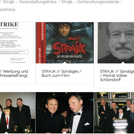
/
Strajk – Veranstaltungsfotos
/
Strajk – Vorbereitungsmaterial
/
erkfotos
// Werbung und
STRAJK // Sonstiges /
STRAJK // Sonstig
 Presseheft engl.
Buch zum Film
/ Porträt Volker
Schlöndorff