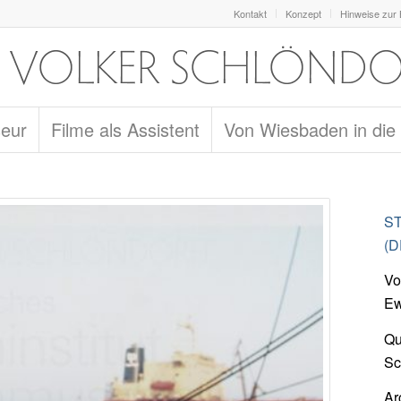
Kontakt
Konzept
Hinweise zur
seur
Filme als Assistent
Von Wiesbaden in die
ST
(D
Vo
Ew
Qu
Sc
Ar