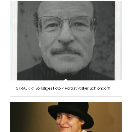
STRAJK // Sonstiges Foto / Porträt Volker Schlöndorff