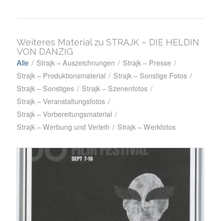
Weiteres Material zu STRAJK – DIE HELDIN
VON DANZIG
Alle
/
Strajk – Auszeichnungen
/
Strajk – Presse
/
Strajk – Produktionsmaterial
/
Strajk – Sonstige Fotos
/
Strajk – Sonstiges
/
Strajk – Szenenfotos
/
Strajk – Veranstaltungsfotos
/
Strajk – Vorbereitungsmaterial
/
Strajk – Werbung und Verleih
/
Strajk – Werkfotos