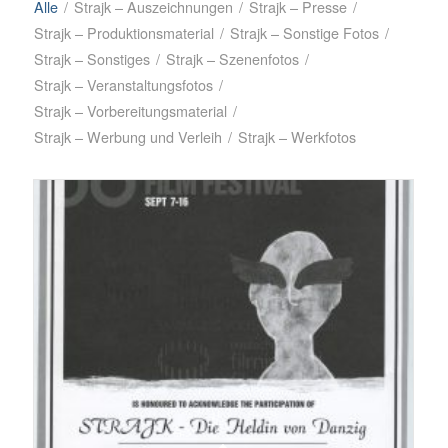
Alle
/
Strajk – Auszeichnungen
/
Strajk – Presse
/
Strajk – Produktionsmaterial
/
Strajk – Sonstige Fotos
/
Strajk – Sonstiges
/
Strajk – Szenenfotos
/
Strajk – Veranstaltungsfotos
/
Strajk – Vorbereitungsmaterial
/
Strajk – Werbung und Verleih
/
Strajk – Werkfotos