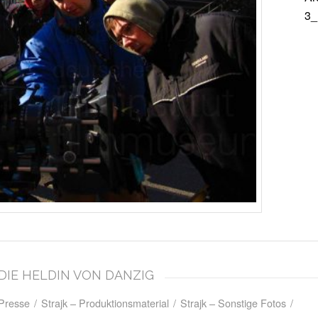
3_
– DIE HELDIN VON DANZIG
 Presse
/
Strajk – Produktionsmaterial
/
Strajk – Sonstige Fotos
/