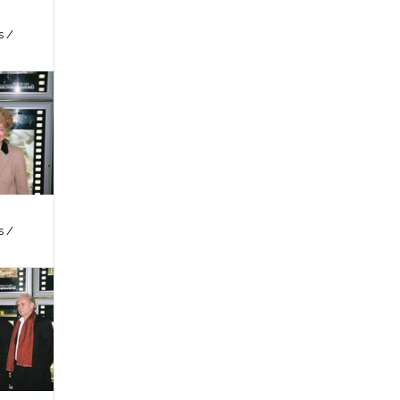
s /
s /