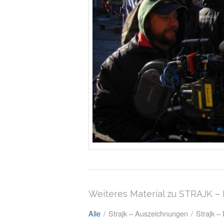
Weiteres Material zu STRAJK 
Alle
/
Strajk – Auszeichnungen
/
Strajk –