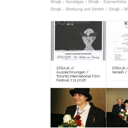
Strajk – Sonstiges
/
Strajk – Szenenfotos
Strajk – Werbung und Verleih
/
Strajk – W
STRAJK //
STRAJK 
Auszeichnungen /
Verleih /
Toronto International Film
Festival 7.11.2016