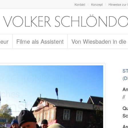
Kontakt
Konzept
Hinweise zur
seur
Filme als Assistent
Von Wiesbaden in die
ST
(D
An
//
Qu
Sc
Ar