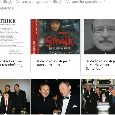
/
Strajk – Veranstaltungsfotos
/
Strajk – Vorbereitungsmaterial
/
erkfotos
// Werbung und
STRAJK // Sonstiges /
STRAJK // Sonstig
 Presseheft engl.
Buch zum Film
/ Porträt Volker
Schlöndorff