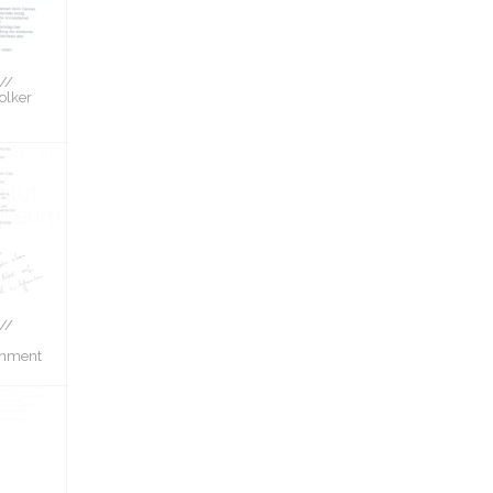
//
olker
//
inment