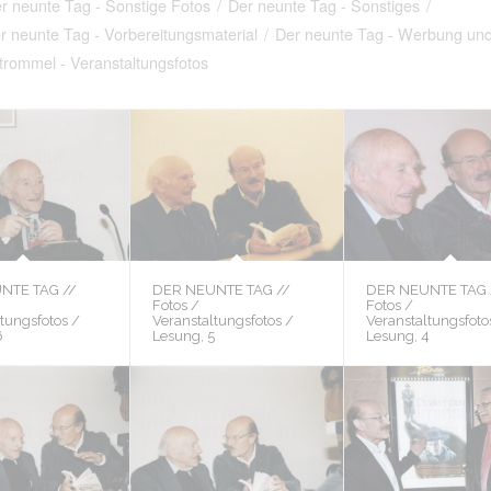
r neunte Tag - Sonstige Fotos
/
Der neunte Tag - Sonstiges
/
r neunte Tag - Vorbereitungsmaterial
/
Der neunte Tag - Werbung und
trommel - Veranstaltungsfotos
NTE TAG //
DER NEUNTE TAG //
DER NEUNTE TAG 
Fotos /
Fotos /
tungsfotos /
Veranstaltungsfotos /
Veranstaltungsfoto
6
Lesung, 5
Lesung, 4