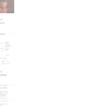
//
zum
//
olker