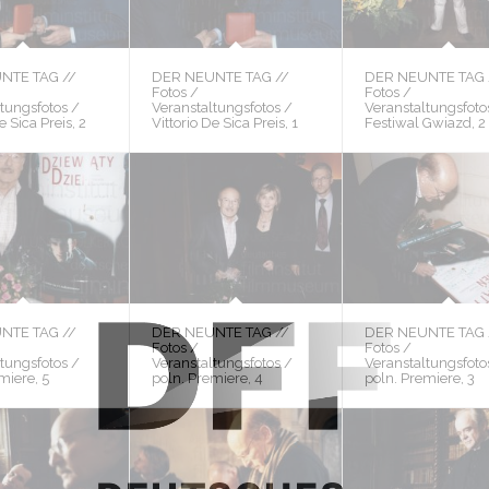
NTE TAG //
DER NEUNTE TAG //
DER NEUNTE TAG 
Fotos /
Fotos /
tungsfotos /
Veranstaltungsfotos /
Veranstaltungsfoto
e Sica Preis, 2
Vittorio De Sica Preis, 1
Festiwal Gwiazd, 2
NTE TAG //
DER NEUNTE TAG //
DER NEUNTE TAG 
Fotos /
Fotos /
tungsfotos /
Veranstaltungsfotos /
Veranstaltungsfoto
miere, 5
poln. Premiere, 4
poln. Premiere, 3