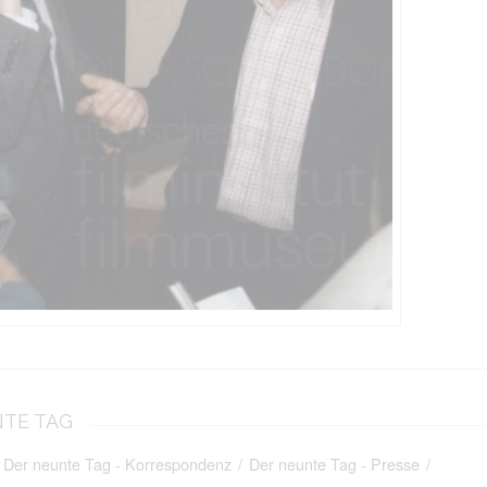
NTE TAG
Der neunte Tag - Korrespondenz
/
Der neunte Tag - Presse
/