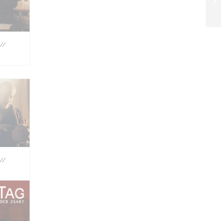
//
//