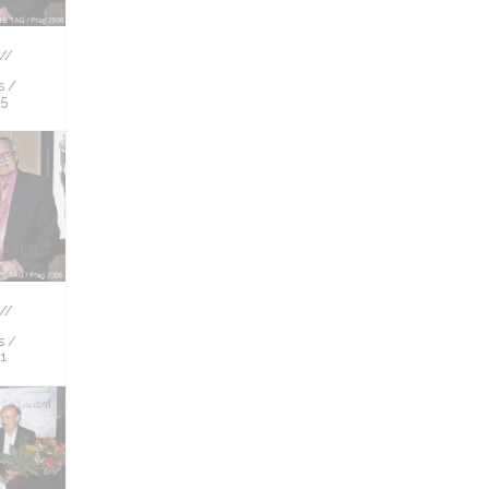
//
s /
 5
//
s /
 1