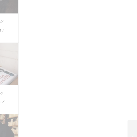
//
s /
//
s /