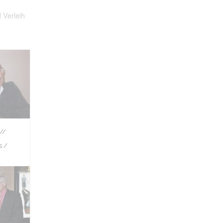
 Verleih
//
s /