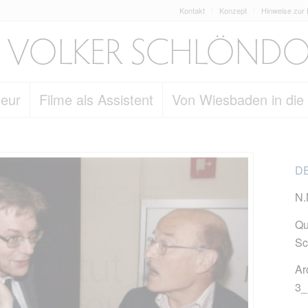
Kontakt
Konzept
Hinweise zur
seur
Filme als Assistent
Von Wiesbaden in die
DE
N.
Qu
Sc
Ar
3_