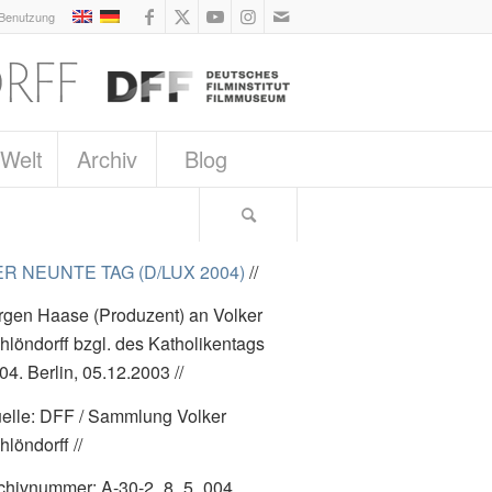
 Benutzung
 Welt
Archiv
Blog
R NEUNTE TAG (D/LUX 2004)
//
rgen Haase (Produzent) an Volker
hlöndorff bzgl. des Katholikentags
04. Berlin, 05.12.2003 //
elle: DFF / Sammlung Volker
hlöndorff //
chivnummer: A-30-2_8_5_004