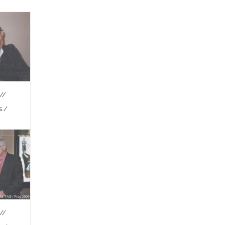
//
s /
//