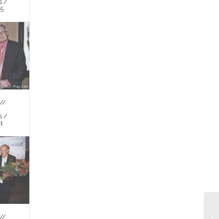
s /
 5
//
s /
 1
//