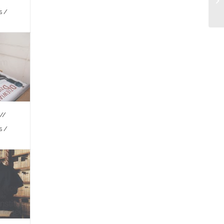
s /
//
s /