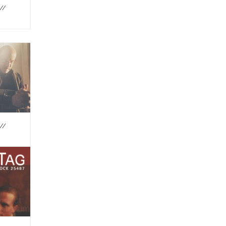
//
//