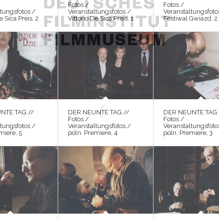
Fotos /
Fotos /
tungsfotos /
Veranstaltungsfotos /
Veranstaltungsfoto
e Sica Preis, 2
Vittorio De Sica Preis, 1
Festiwal Gwiazd, 2
NTE TAG //
DER NEUNTE TAG //
DER NEUNTE TAG 
Fotos /
Fotos /
tungsfotos /
Veranstaltungsfotos /
Veranstaltungsfoto
miere, 5
poln. Premiere, 4
poln. Premiere, 3