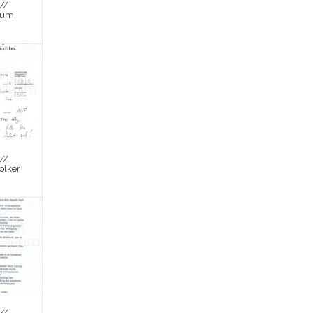
//
zum
//
olker
//