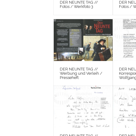
DER NEUNTE TAG //
DER NEU
Fotos / Werkfoto 3
Fotos / W
DER NEUNTE TAG //
DER NEU
Werbung und Verleih /
Korrespo
Presseheft
Wolfgang
DER NEUNTE TAG //
DER NEU