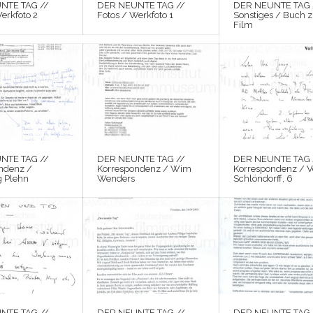
NTE TAG //
DER NEUNTE TAG //
DER NEUNTE TAG 
erkfoto 2
Fotos / Werkfoto 1
Sonstiges / Buch 
Film
NTE TAG //
DER NEUNTE TAG //
DER NEUNTE TAG 
ndenz /
Korrespondenz / Wim
Korrespondenz / V
 Plehn
Wenders
Schlöndorff, 6
NTE TAG //
DER NEUNTE TAG //
DER NEUNTE TAG 