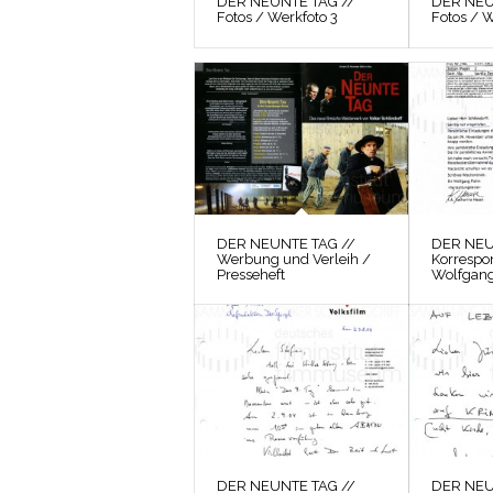
DER NEUNTE TAG //
DER NEU
Fotos / Werkfoto 3
Fotos / W
DER NEUNTE TAG //
DER NEU
Werbung und Verleih /
Korrespo
Presseheft
Wolfgang
DER NEUNTE TAG //
DER NEU