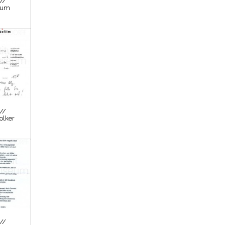
//
zum
//
olker
//