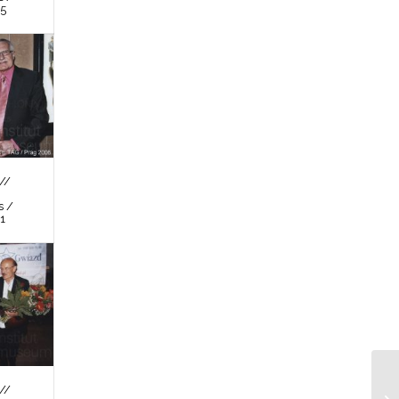
 5
//
s /
 1
//