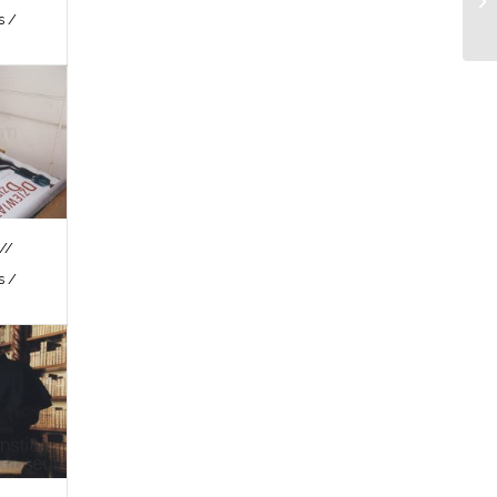
s /
//
s /