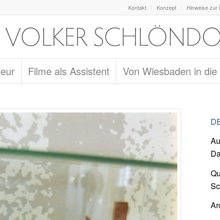
Kontakt
Konzept
Hinweise zur
seur
Filme als Assistent
Von Wiesbaden in die
DE
Au
Da
Qu
Sc
Ar