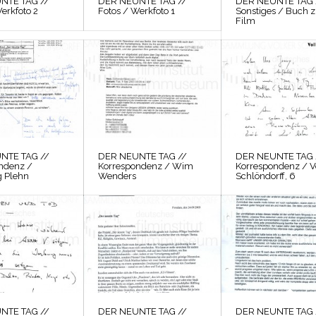
NTE TAG //
DER NEUNTE TAG //
DER NEUNTE TAG 
erkfoto 2
Fotos / Werkfoto 1
Sonstiges / Buch 
Film
NTE TAG //
DER NEUNTE TAG //
DER NEUNTE TAG 
ndenz /
Korrespondenz / Wim
Korrespondenz / V
 Plehn
Wenders
Schlöndorff, 6
NTE TAG //
DER NEUNTE TAG //
DER NEUNTE TAG 