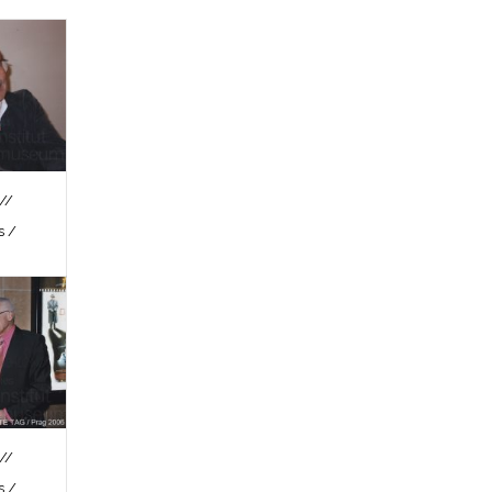
//
s /
//
s /