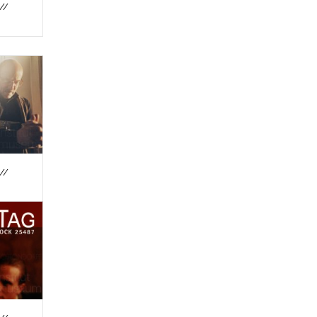
//
//