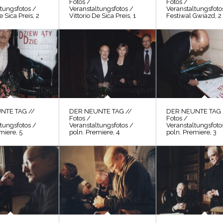
Fotos /
Fotos /
tungsfotos /
Veranstaltungsfotos /
Veranstaltungsfoto
e Sica Preis, 2
Vittorio De Sica Preis, 1
Festiwal Gwiazd, 2
NTE TAG //
DER NEUNTE TAG //
DER NEUNTE TAG 
Fotos /
Fotos /
tungsfotos /
Veranstaltungsfotos /
Veranstaltungsfoto
miere, 5
poln. Premiere, 4
poln. Premiere, 3