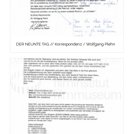
DER NEUNTE TAG // Korrespondenz / Wolfgang Plehn