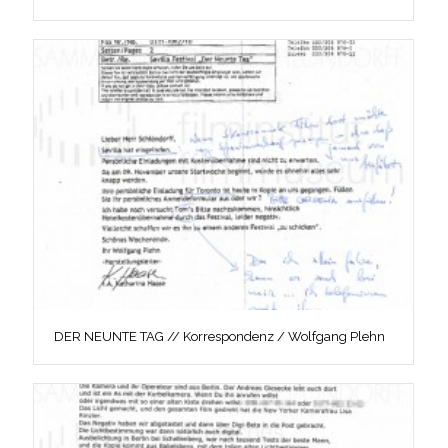
DER NEUNTE TAG // Korrespondenz / Wolfgang Plehn