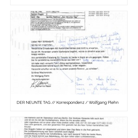
DER NEUNTE TAG // Korrespondenz / Wolfgang Plehn