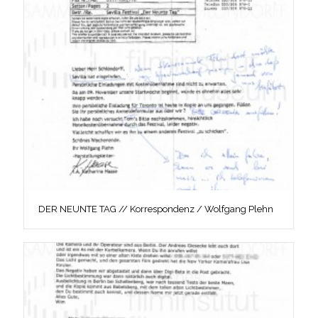
DER NEUNTE TAG // Korrespondenz / Wolfgang Plehn