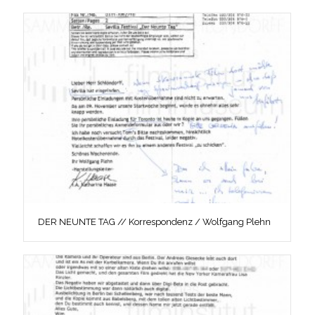
DER NEUNTE TAG // Korrespondenz / Wolfgang Plehn