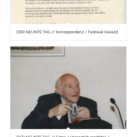
DER NEUNTE TAG // Korrespondenz / Festiwal Gwiazd