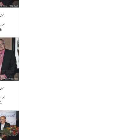
//
s /
 5
//
s /
 1