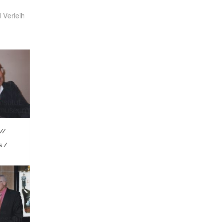
 Verleih
//
s /