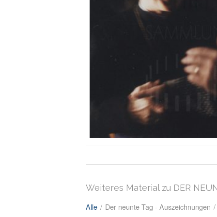
Weiteres Material zu DER NEU
Alle
/
Der neunte Tag - Auszeichnungen
/