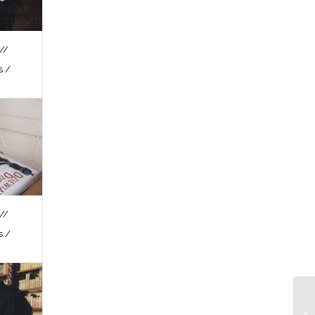
//
s /
//
s /