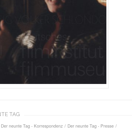
NTE TAG
Der neunte Tag - Korrespondenz
/
Der neunte Tag - Presse
/