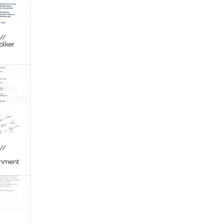
//
olker
//
inment