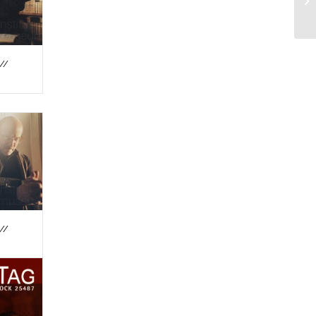
//
//