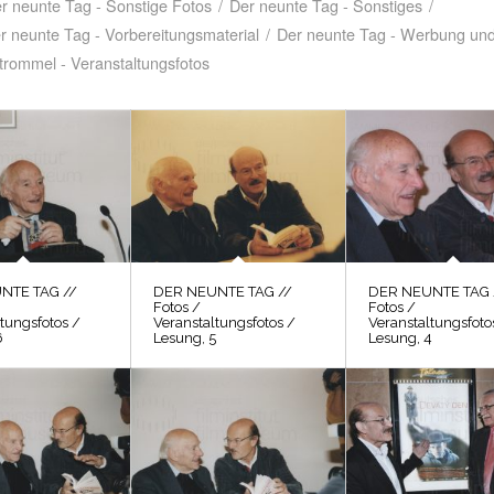
r neunte Tag - Sonstige Fotos
/
Der neunte Tag - Sonstiges
/
r neunte Tag - Vorbereitungsmaterial
/
Der neunte Tag - Werbung und
trommel - Veranstaltungsfotos
NTE TAG //
DER NEUNTE TAG //
DER NEUNTE TAG 
Fotos /
Fotos /
tungsfotos /
Veranstaltungsfotos /
Veranstaltungsfoto
6
Lesung, 5
Lesung, 4