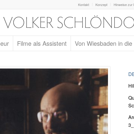
Kontakt
Konzept
Hinweise zur
seur
Filme als Assistent
Von Wiesbaden in die
DE
Hi
Qu
Sc
Ar
3_