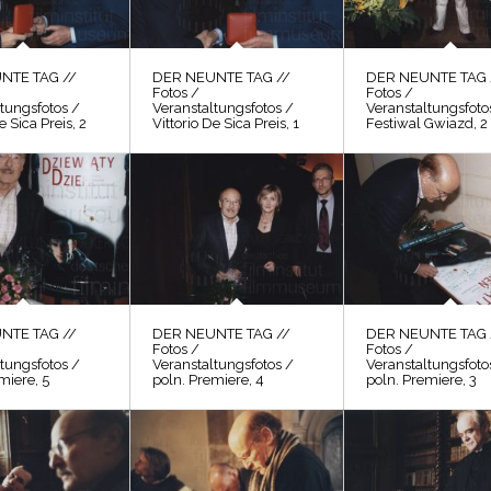
NTE TAG //
DER NEUNTE TAG //
DER NEUNTE TAG 
Fotos /
Fotos /
tungsfotos /
Veranstaltungsfotos /
Veranstaltungsfoto
e Sica Preis, 2
Vittorio De Sica Preis, 1
Festiwal Gwiazd, 2
NTE TAG //
DER NEUNTE TAG //
DER NEUNTE TAG 
Fotos /
Fotos /
tungsfotos /
Veranstaltungsfotos /
Veranstaltungsfoto
miere, 5
poln. Premiere, 4
poln. Premiere, 3