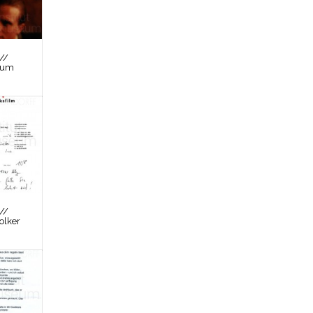
//
zum
//
olker