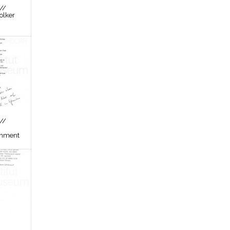
//
olker
//
inment