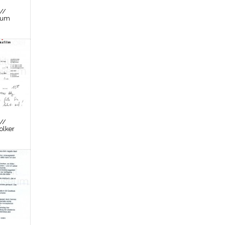
//
zum
//
olker