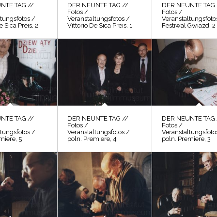
NTE TAG //
DER NEUNTE TAG //
DER NEUNTE TAG 
Fotos /
Fotos /
tungsfotos /
Veranstaltungsfotos /
Veranstaltungsfoto
e Sica Preis, 2
Vittorio De Sica Preis, 1
Festiwal Gwiazd, 2
NTE TAG //
DER NEUNTE TAG //
DER NEUNTE TAG 
Fotos /
Fotos /
tungsfotos /
Veranstaltungsfotos /
Veranstaltungsfoto
miere, 5
poln. Premiere, 4
poln. Premiere, 3