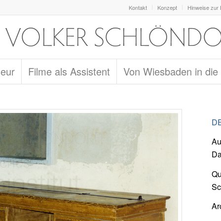
Kontakt
Konzept
Hinweise zur
seur
Filme als Assistent
Von Wiesbaden in die
DE
Au
Da
Qu
Sc
Ar