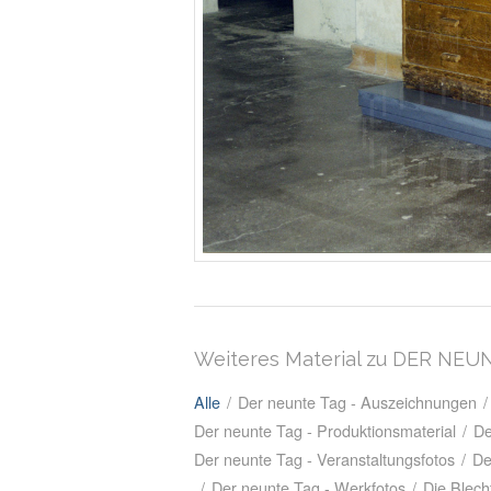
Weiteres Material zu DER NEU
Alle
/
Der neunte Tag - Auszeichnungen
/
Der neunte Tag - Produktionsmaterial
/
De
Der neunte Tag - Veranstaltungsfotos
/
De
/
Der neunte Tag - Werkfotos
/
Die Blech