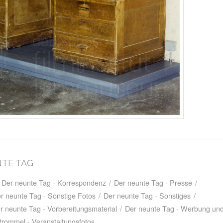
NTE TAG
Der neunte Tag - Korrespondenz
/
Der neunte Tag - Presse
/
r neunte Tag - Sonstige Fotos
/
Der neunte Tag - Sonstiges
/
r neunte Tag - Vorbereitungsmaterial
/
Der neunte Tag - Werbung und
trommel - Veranstaltungsfotos