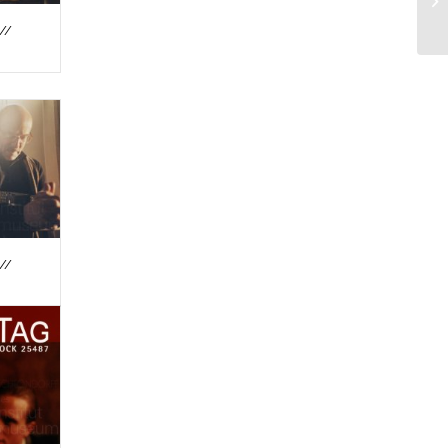
//
//