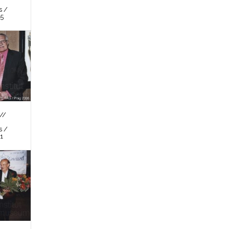
s /
 5
//
s /
 1