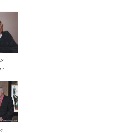
//
s /
//