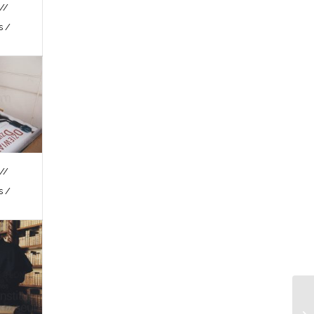
//
s /
//
s /