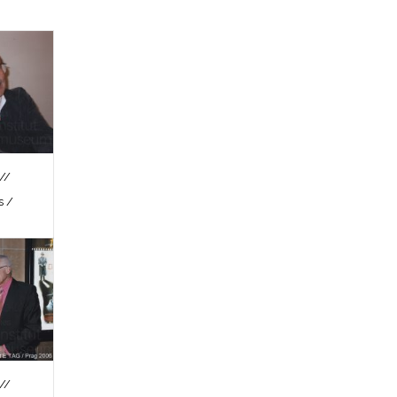
//
s /
//