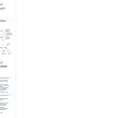
//
zum
//
olker