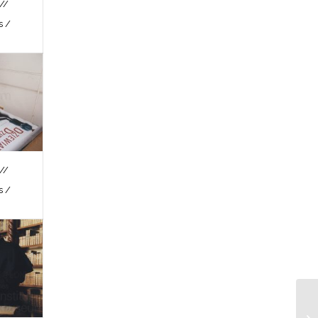
//
s /
//
s /