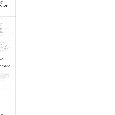
//
olker
//
inment