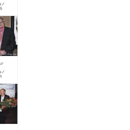
s /
 5
//
s /
 1