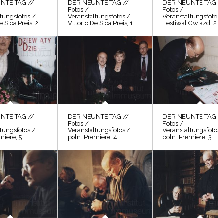
NTE TAG //
DER NEUNTE TAG //
DER NEUNTE TAG 
Fotos /
Fotos /
tungsfotos /
Veranstaltungsfotos /
Veranstaltungsfoto
e Sica Preis, 2
Vittorio De Sica Preis, 1
Festiwal Gwiazd, 2
NTE TAG //
DER NEUNTE TAG //
DER NEUNTE TAG 
Fotos /
Fotos /
tungsfotos /
Veranstaltungsfotos /
Veranstaltungsfoto
miere, 5
poln. Premiere, 4
poln. Premiere, 3