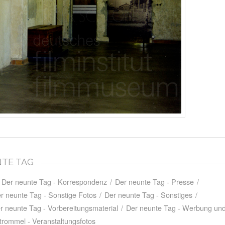
NTE TAG
Der neunte Tag - Korrespondenz
/
Der neunte Tag - Presse
/
r neunte Tag - Sonstige Fotos
/
Der neunte Tag - Sonstiges
/
r neunte Tag - Vorbereitungsmaterial
/
Der neunte Tag - Werbung und
trommel - Veranstaltungsfotos