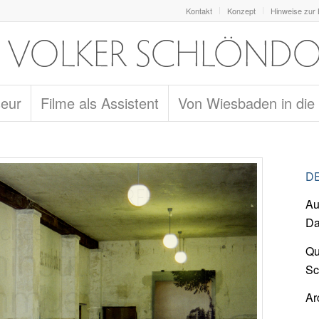
Kontakt
Konzept
Hinweise zur
seur
Filme als Assistent
Von Wiesbaden in die
DE
Au
Da
Qu
Sc
Ar