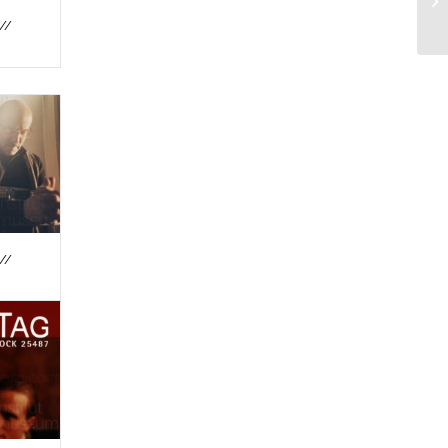
//
//