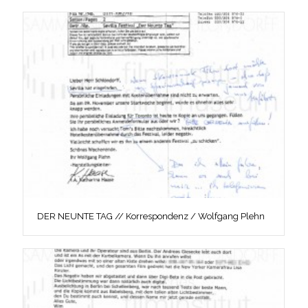
DER NEUNTE TAG // Korrespondenz / Wolfgang Plehn