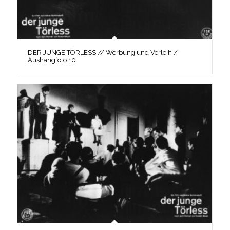
DER JUNGE TÖRLESS // Werbung und Verleih /
Aushangfoto 10