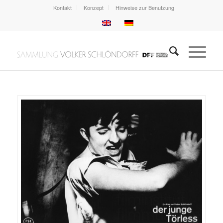
Kontakt
Konzept
Hinweise zur Benutzung