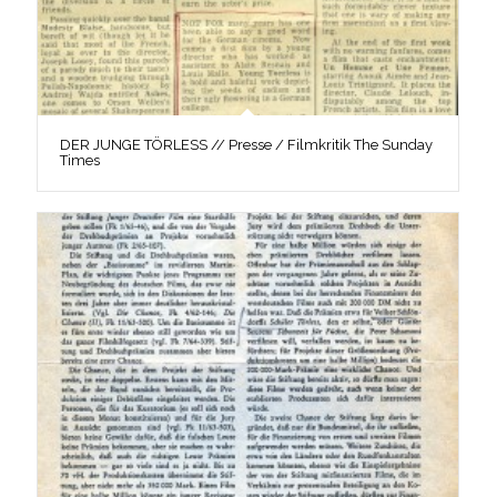
DER JUNGE TÖRLESS // Presse / Filmkritik The Sunday
Times