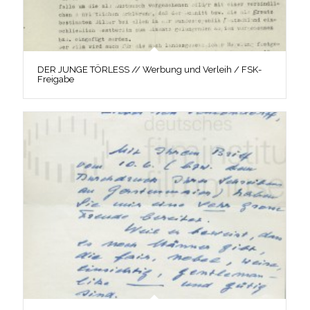
DER JUNGE TÖRLESS // Werbung und Verleih / FSK-
Freigabe