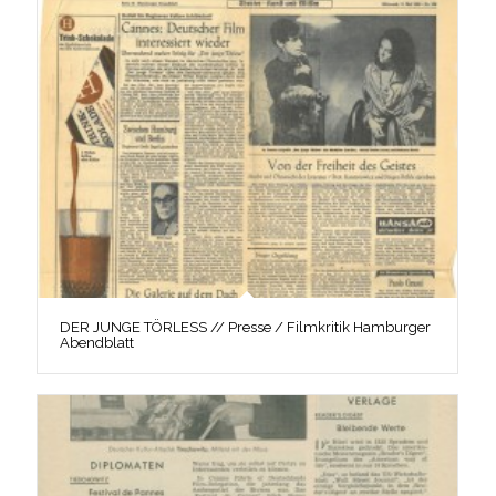
DER JUNGE TÖRLESS // Presse / Filmkritik Hamburger
Abendblatt