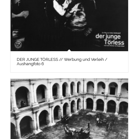
DER JUNGE TÖRLESS // Werbung und Verleih /
Aushangfoto 6