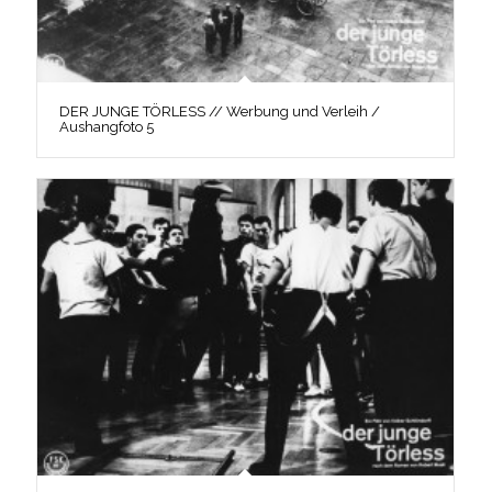
DER JUNGE TÖRLESS // Werbung und Verleih /
Aushangfoto 5