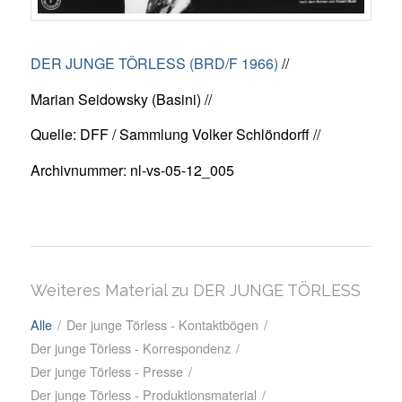
DER JUNGE TÖRLESS (BRD/F 1966)
//
Marian Seidowsky (Basini) //
Quelle: DFF / Sammlung Volker Schlöndorff //
Archivnummer: nl-vs-05-12_005
Weiteres Material zu DER JUNGE TÖRLESS
Alle
/
Der junge Törless - Kontaktbögen
/
Der junge Törless - Korrespondenz
/
Der junge Törless - Presse
/
Der junge Törless - Produktionsmaterial
/