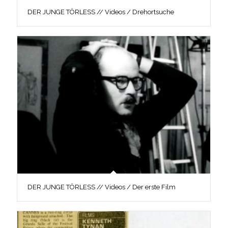
DER JUNGE TÖRLESS // Videos / Drehortsuche
DER JUNGE TÖRLESS // Videos / Der erste Film