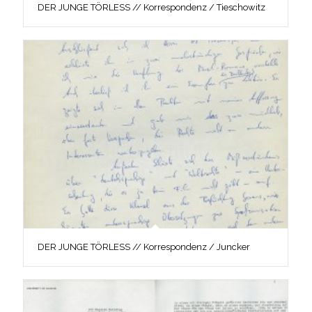
DER JUNGE TÖRLESS // Korrespondenz / Tieschowitz
DER JUNGE TÖRLESS // Korrespondenz / Juncker