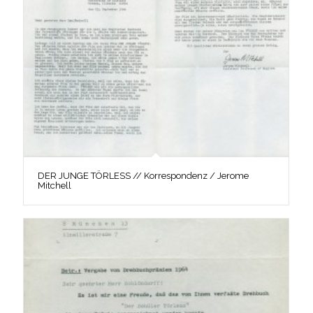
DER JUNGE TÖRLESS // Korrespondenz / Jerome
Mitchell