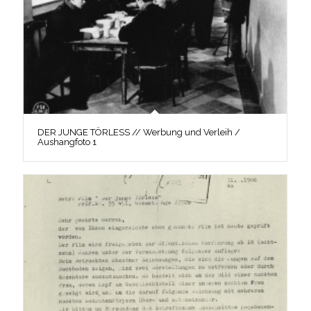
DER JUNGE TÖRLESS // Werbung und Verleih /
Aushangfoto 1