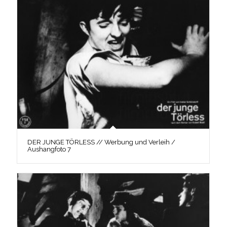
DER JUNGE TÖRLESS // Werbung und Verleih /
Aushangfoto 7