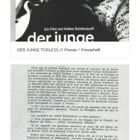
DER JUNGE TÖRLESS // Presse / Presseheft