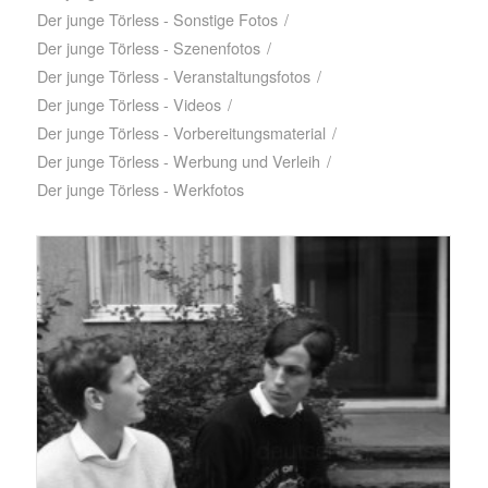
Der junge Törless - Sonstige Fotos
/
Der junge Törless - Szenenfotos
/
Der junge Törless - Veranstaltungsfotos
/
Der junge Törless - Videos
/
Der junge Törless - Vorbereitungsmaterial
/
Der junge Törless - Werbung und Verleih
/
Der junge Törless - Werkfotos