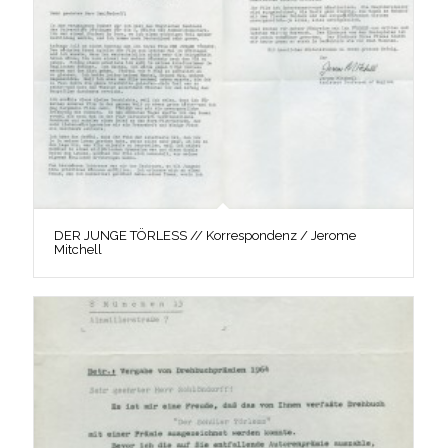
DER JUNGE TÖRLESS // Korrespondenz / Jerome
Mitchell