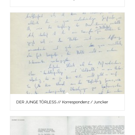
DER JUNGE TÖRLESS // Korrespondenz / Juncker