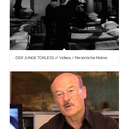
DER JUNGE TÖRLESS // Videos / Persönliche Motive