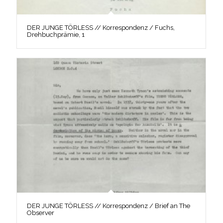
DER JUNGE TÖRLESS // Korrespondenz / Fuchs,
Drehbuchprämie, 1
DER JUNGE TÖRLESS // Korrespondenz / Brief an The
Observer