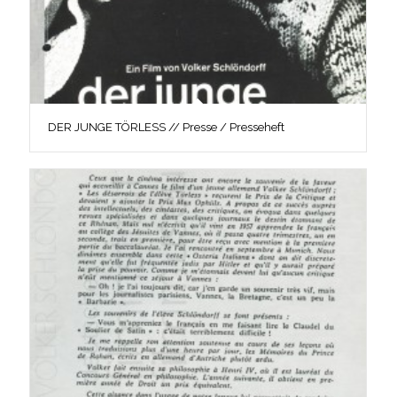
DER JUNGE TÖRLESS // Presse / Presseheft