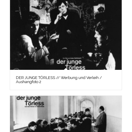
DER JUNGE TÖRLESS // Werbung und Verleih /
Aushangfoto 2