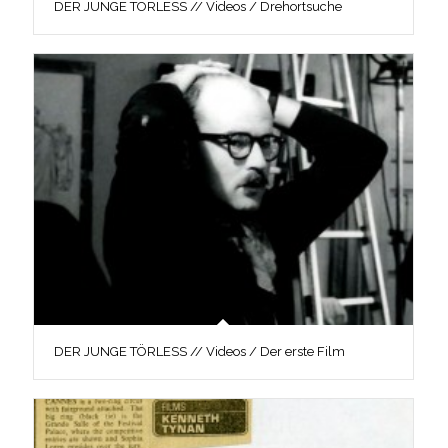
DER JUNGE TÖRLESS // Videos / Drehortsuche
DER JUNGE TÖRLESS // Videos / Der erste Film