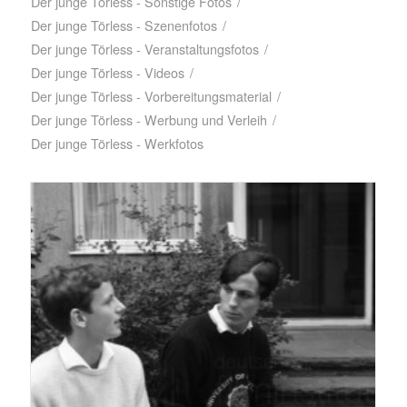
Der junge Törless - Sonstige Fotos
/
Der junge Törless - Szenenfotos
/
Der junge Törless - Veranstaltungsfotos
/
Der junge Törless - Videos
/
Der junge Törless - Vorbereitungsmaterial
/
Der junge Törless - Werbung und Verleih
/
Der junge Törless - Werkfotos