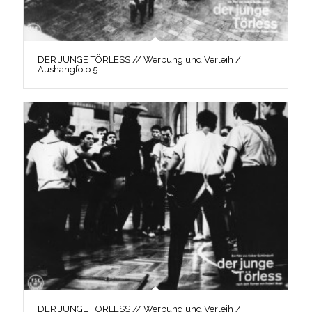
DER JUNGE TÖRLESS // Werbung und Verleih /
Aushangfoto 5
DER JUNGE TÖRLESS // Werbung und Verleih /