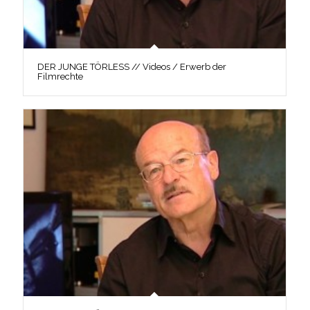
DER JUNGE TÖRLESS // Videos / Erwerb der
Filmrechte