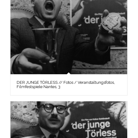
DER JUNGE TÖRLESS // Fotos / Veranstaltungsfotos,
Filmfestspiele Nantes, 3