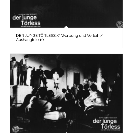
DER JUNGE TÖRLESS // Werbung und Verleih /
Aushangfoto 10