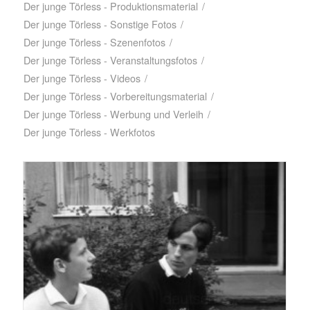
Der junge Törless - Produktionsmaterial
/
Der junge Törless - Sonstige Fotos
/
Der junge Törless - Szenenfotos
/
Der junge Törless - Veranstaltungsfotos
/
Der junge Törless - Videos
/
Der junge Törless - Vorbereitungsmaterial
/
Der junge Törless - Werbung und Verleih
/
Der junge Törless - Werkfotos