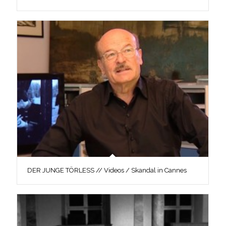
DER JUNGE TÖRLESS // Videos / Skandal in Cannes