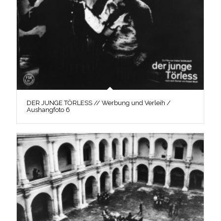
DER JUNGE TÖRLESS // Werbung und Verleih /
Aushangfoto 6