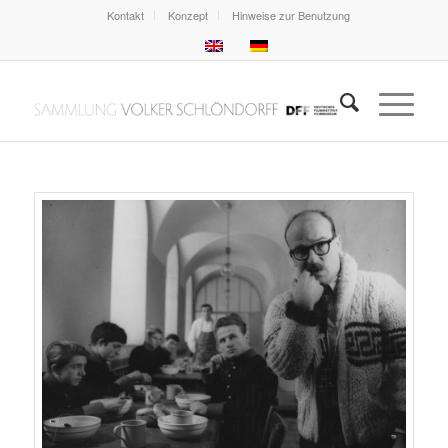
Kontakt
Konzept
Hinweise zur Benutzung