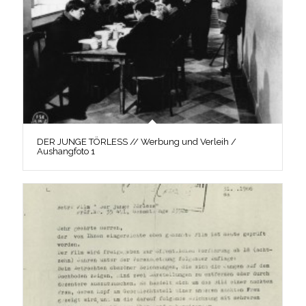
DER JUNGE TÖRLESS // Werbung und Verleih /
Aushangfoto 1