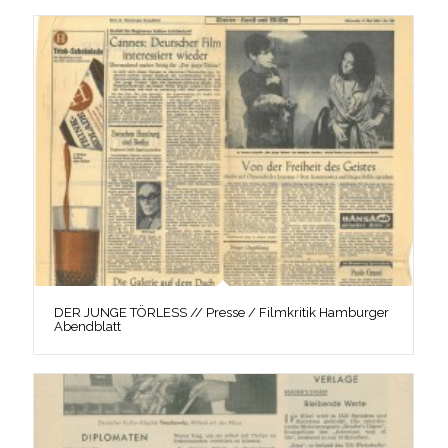
DER JUNGE TÖRLESS // Presse / Filmkritik Hamburger
Abendblatt