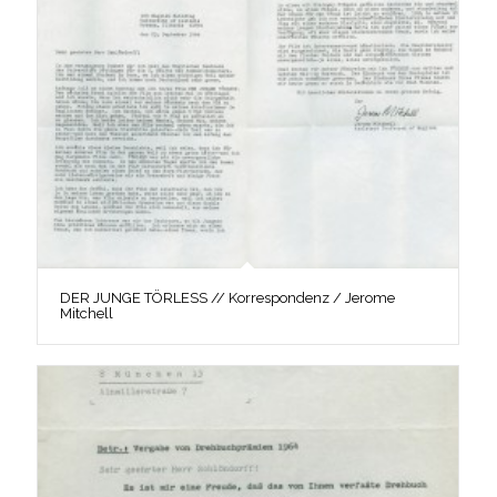
DER JUNGE TÖRLESS // Korrespondenz / Jerome
Mitchell