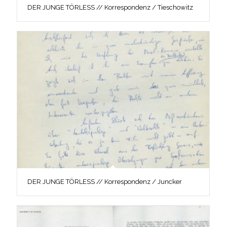
DER JUNGE TÖRLESS // Korrespondenz / Tieschowitz
DER JUNGE TÖRLESS // Korrespondenz / Juncker