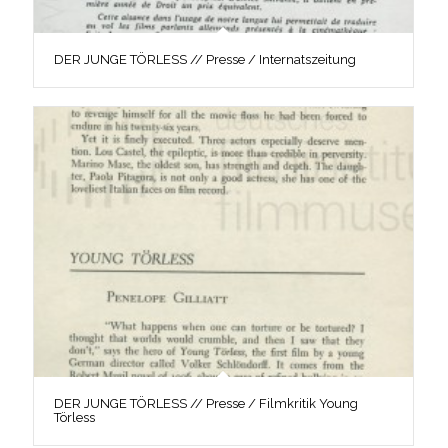
DER JUNGE TÖRLESS // Presse / Internatszeitung
DER JUNGE TÖRLESS // Presse / Filmkritik Young
Törless