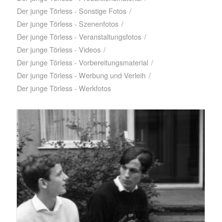
Der junge Törless - Sonstige Fotos
/
Der junge Törless - Szenenfotos
/
Der junge Törless - Veranstaltungsfotos
/
Der junge Törless - Videos
/
Der junge Törless - Vorbereitungsmaterial
/
Der junge Törless - Werbung und Verleih
/
Der junge Törless - Werkfotos