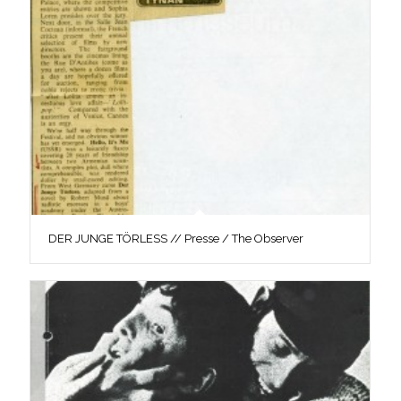
DER JUNGE TÖRLESS // Presse / The Observer