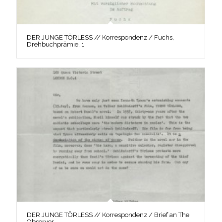
DER JUNGE TÖRLESS // Korrespondenz / Fuchs,
Drehbuchprämie, 1
DER JUNGE TÖRLESS // Korrespondenz / Brief an The
Observer