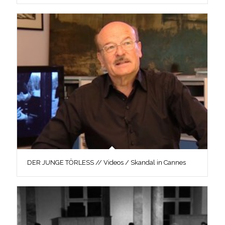
DER JUNGE TÖRLESS // Videos / Skandal in Cannes