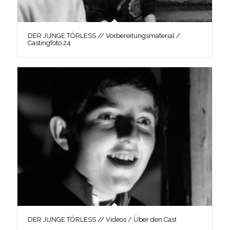
DER JUNGE TÖRLESS // Vorbereitungsmaterial /
Castingfoto 24
DER JUNGE TÖRLESS // Videos / Über den Cast