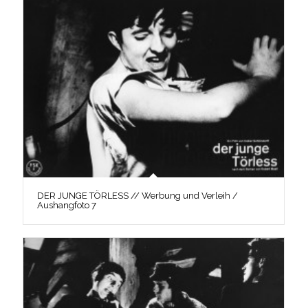
DER JUNGE TÖRLESS // Werbung und Verleih /
Aushangfoto 7