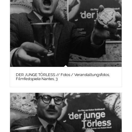
DER JUNGE TÖRLESS // Fotos / Veranstaltungsfotos,
Filmfestspiele Nantes, 3