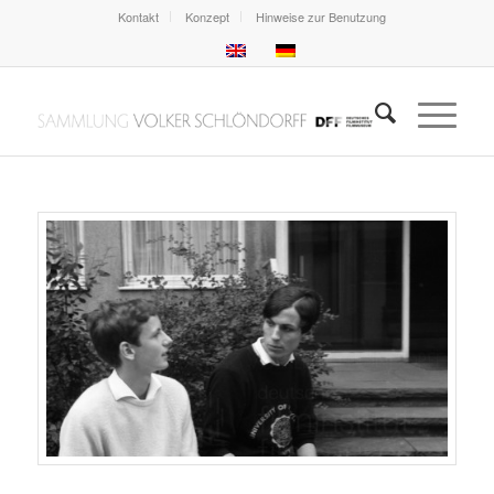
Kontakt
Konzept
Hinweise zur Benutzung