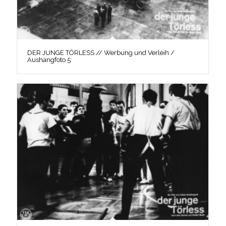
DER JUNGE TÖRLESS // Werbung und Verleih /
Aushangfoto 5