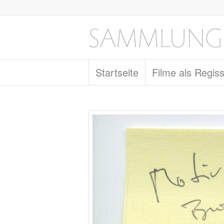
Startseite
Filme als Regis