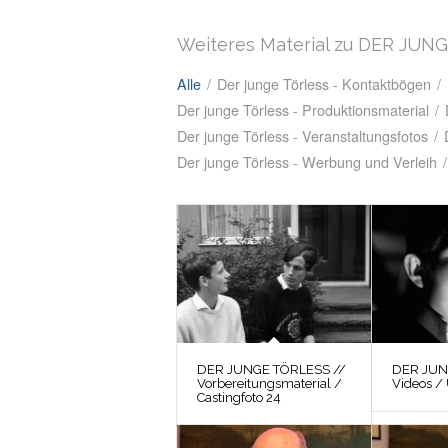
Weiteres Material zu DER JU
Alle
/
Der junge Törless - Kontaktbögen
/
Der junge Törless - Produktionsmaterial
/
Der junge Törless - Veranstaltungsfotos
/
Der junge Törless - Werbung und Verleih
/
DER JUNGE TÖRLESS //
DER JUN
Vorbereitungsmaterial /
Videos /
Castingfoto 24