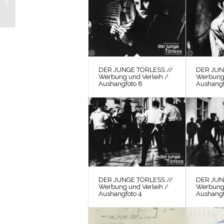
/ Motivsuche, Postkarte
2
DER JUNGE TÖRLESS //
DER JUN
Werbung und Verleih /
Werbung 
Aushangfoto 8
Aushangf
DER JUNGE TÖRLESS //
DER JUN
Werbung und Verleih /
Werbung 
Aushangfoto 4
Aushangf