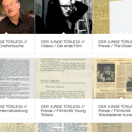
GE TÖRLESS //
DER JUNGE TÖRLESS //
DER JUNGE TÖRLE
 Drehortsuche
Videos / Der erste Film
Presse / The Obse
GE TÖRLESS //
DER JUNGE TÖRLESS //
DER JUNGE TÖRLE
Internatszeitung
Presse / Filmkritik Young
Presse / Filmkritik
Törless
Wiesbadener Kurie