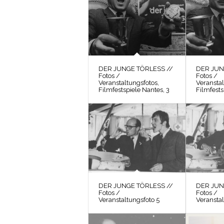
DER JUNGE TÖRLESS //
DER JUN
Fotos /
Fotos /
Veranstaltungsfotos,
Veranstal
Filmfestspiele Nantes, 3
Filmfests
DER JUNGE TÖRLESS //
DER JUN
Fotos /
Fotos /
Veranstaltungsfoto 5
Veranstal