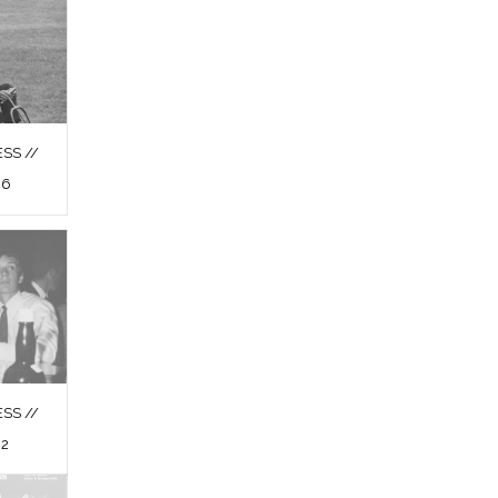
SS //
 6
SS //
 2