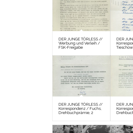
DER JUNGE TÖRLESS //
DER JUN
Werbung und Verleih /
Korrespo
FSK-Freigabe
Tieschow
DER JUNGE TÖRLESS //
DER JUN
Korrespondenz / Fuchs,
Korrespo
Drehbuchprämie, 2
Drehbuch