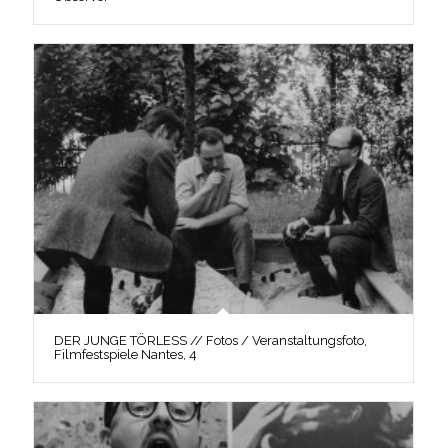
DER JUNGE TÖRLESS // Fotos / Veranstaltungsfoto,
Filmfestspiele Nantes, 4