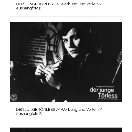
DER JUNGE TÖRLESS // Werbung und Verleih /
Aushangfoto 9
DER JUNGE TÖRLESS // Werbung und Verleih /
Aushangfoto 8