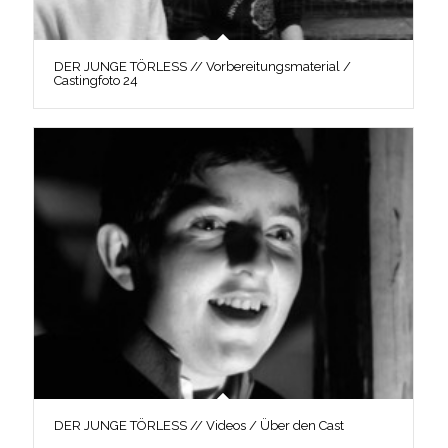
DER JUNGE TÖRLESS // Vorbereitungsmaterial /
Castingfoto 24
DER JUNGE TÖRLESS // Videos / Über den Cast