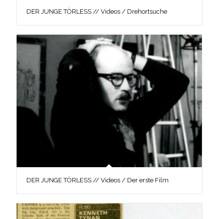
DER JUNGE TÖRLESS // Videos / Drehortsuche
DER JUNGE TÖRLESS // Videos / Der erste Film