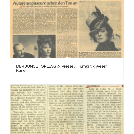
DER JUNGE TÖRLESS // Presse / Filmkritik Weser
Kurier