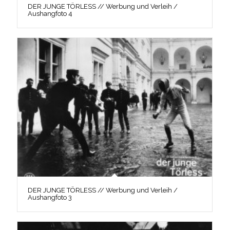
DER JUNGE TÖRLESS // Werbung und Verleih /
Aushangfoto 4
DER JUNGE TÖRLESS // Werbung und Verleih /
Aushangfoto 3