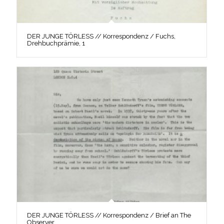
DER JUNGE TÖRLESS // Korrespondenz / Fuchs,
Drehbuchprämie, 1
DER JUNGE TÖRLESS // Korrespondenz / Brief an The
Observer