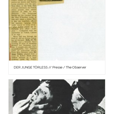
DER JUNGE TÖRLESS // Presse / The Observer