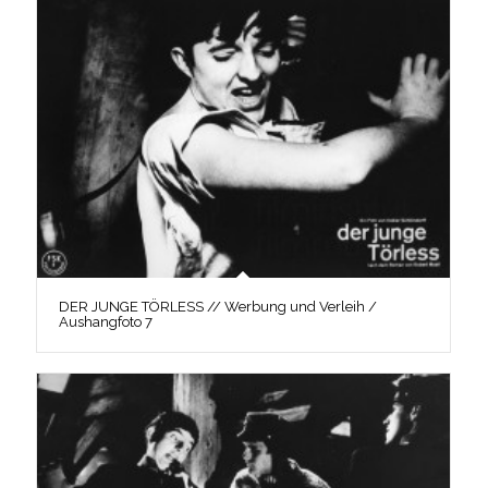
DER JUNGE TÖRLESS // Werbung und Verleih /
Aushangfoto 7