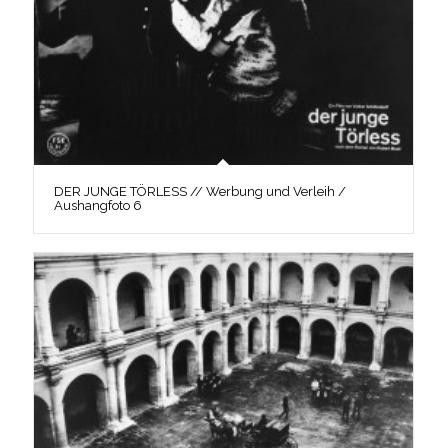
DER JUNGE TÖRLESS // Werbung und Verleih /
Aushangfoto 6