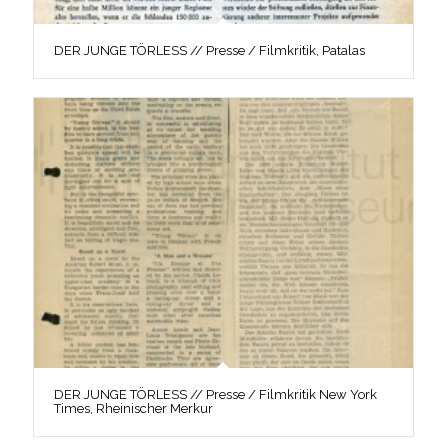
DER JUNGE TÖRLESS // Presse / Filmkritik, Patalas
DER JUNGE TÖRLESS // Presse / Filmkritik New York
Times, Rheinischer Merkur