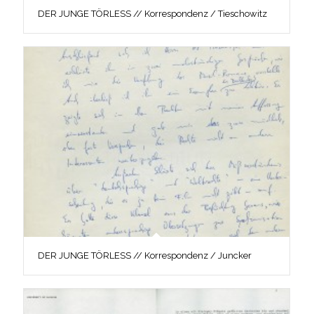
DER JUNGE TÖRLESS // Korrespondenz / Tieschowitz
DER JUNGE TÖRLESS // Korrespondenz / Juncker