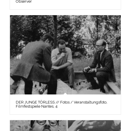
Observer
DER JUNGE TÖRLESS // Fotos / Veranstaltungsfoto,
Filmfestspiele Nantes, 4