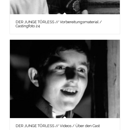
DER JUNGE TÖRLESS // Vorbereitungsmaterial /
Castingfoto 24
DER JUNGE TÖRLESS // Videos / Über den Cast