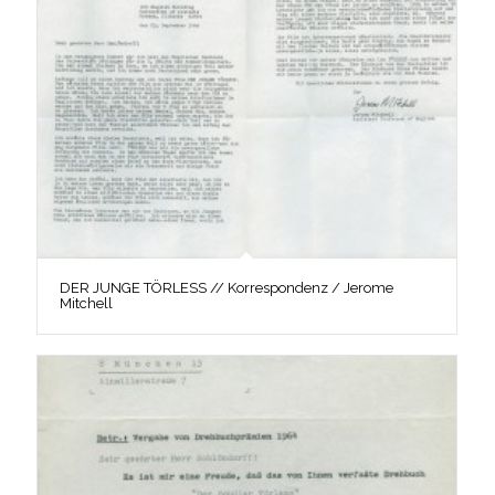
DER JUNGE TÖRLESS // Korrespondenz / Jerome
Mitchell