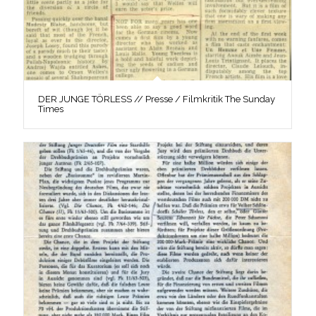
DER JUNGE TÖRLESS // Presse / Filmkritik The Sunday
Times