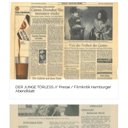
DER JUNGE TÖRLESS // Presse / Filmkritik Hamburger
Abendblatt