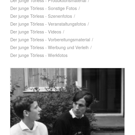
Der junge Törless - Produktionsmaterial
/
Der junge Törless - Sonstige Fotos
/
Der junge Törless - Szenenfotos
/
Der junge Törless - Veranstaltungsfotos
/
Der junge Törless - Videos
/
Der junge Törless - Vorbereitungsmaterial
/
Der junge Törless - Werbung und Verleih
/
Der junge Törless - Werkfotos