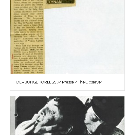
DER JUNGE TÖRLESS // Presse / The Observer