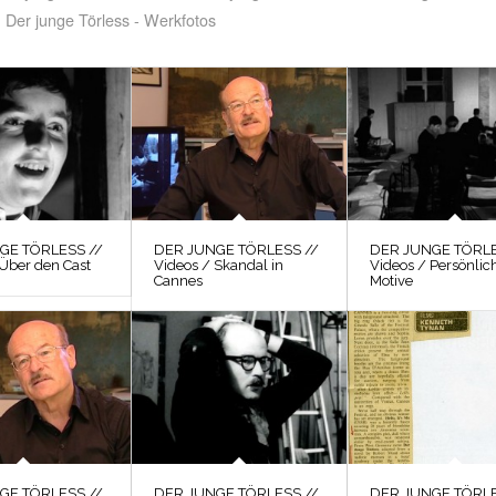
Der junge Törless - Werkfotos
GE TÖRLESS //
DER JUNGE TÖRLESS //
DER JUNGE TÖRLE
 Über den Cast
Videos / Skandal in
Videos / Persönlic
Cannes
Motive
GE TÖRLESS //
DER JUNGE TÖRLESS //
DER JUNGE TÖRLE