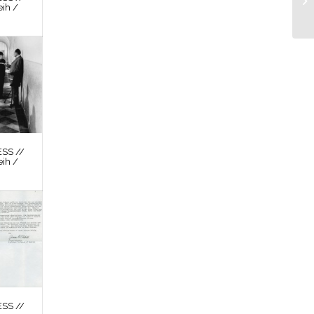
ih /
SS //
ih /
SS //