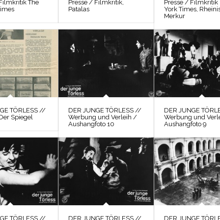
Filmkritik The
Presse / Filmkritik,
Presse / Filmkriti
Times
Patalas
York Times, Rheini
Merkur
GE TÖRLESS //
DER JUNGE TÖRLESS //
DER JUNGE TÖRLE
Der Spiegel
Werbung und Verleih /
Werbung und Verle
Aushangfoto 10
Aushangfoto 9
GE TÖRLESS //
DER JUNGE TÖRLESS //
DER JUNGE TÖRLE