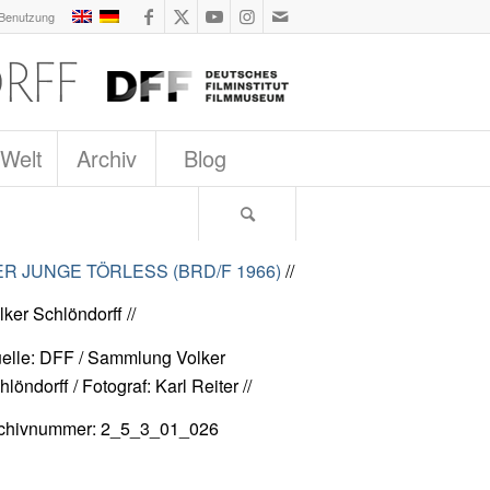
 Benutzung
 Welt
Archiv
Blog
R JUNGE TÖRLESS (BRD/F 1966)
//
lker Schlöndorff //
elle: DFF / Sammlung Volker
hlöndorff / Fotograf: Karl Reiter //
chivnummer: 2_5_3_01_026