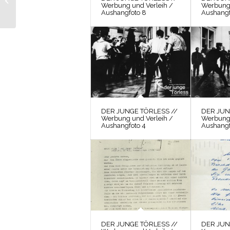
// Fotos / Werkfoto 11
Werbung und Verleih /
Werbung 
Aushangfoto 8
Aushangf
DER JUNGE TÖRLESS //
DER JUN
Werbung und Verleih /
Werbung 
Aushangfoto 4
Aushangf
DER JUNGE TÖRLESS //
DER JUN