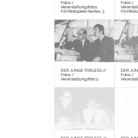
Fotos /
Fotos /
Veranstaltungsfotos,
Veranstal
Filmfestspiele Nantes, 3
Filmfests
DER JUNGE TÖRLESS //
DER JUN
Fotos /
Fotos /
Veranstaltungsfoto 5
Veranstal