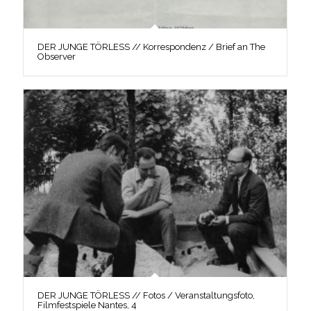
DER JUNGE TÖRLESS // Korrespondenz / Brief an The
Observer
DER JUNGE TÖRLESS // Fotos / Veranstaltungsfoto,
Filmfestspiele Nantes, 4