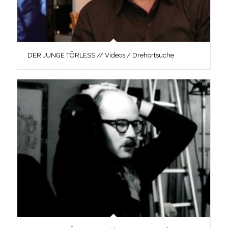
DER JUNGE TÖRLESS // Videos / Drehortsuche