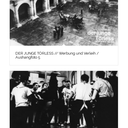
DER JUNGE TÖRLESS // Werbung und Verleih /
Aushangfoto 5