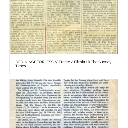
DER JUNGE TÖRLESS // Presse / Filmkritik The Sunday
Times