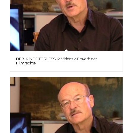
DER JUNGE TÖRLESS // Videos / Erwerb der
Filmrechte