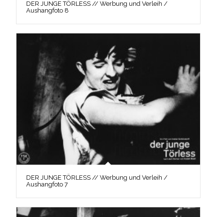
DER JUNGE TÖRLESS // Werbung und Verleih /
Aushangfoto 8
DER JUNGE TÖRLESS // Werbung und Verleih /
Aushangfoto 7