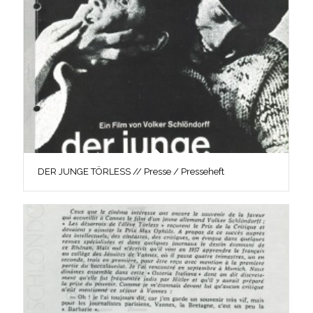
DER JUNGE TÖRLESS // Presse / Presseheft