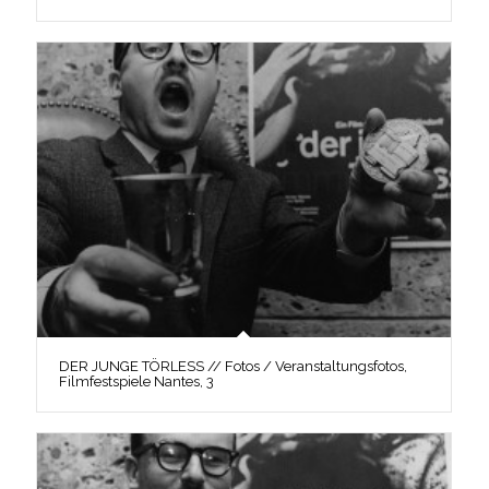
DER JUNGE TÖRLESS // Fotos / Veranstaltungsfotos,
Filmfestspiele Nantes, 3