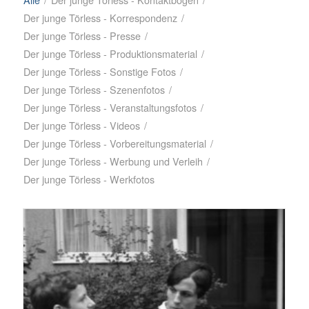
Der junge Törless - Korrespondenz
/
Der junge Törless - Presse
/
Der junge Törless - Produktionsmaterial
/
Der junge Törless - Sonstige Fotos
/
Der junge Törless - Szenenfotos
/
Der junge Törless - Veranstaltungsfotos
/
Der junge Törless - Videos
/
Der junge Törless - Vorbereitungsmaterial
/
Der junge Törless - Werbung und Verleih
/
Der junge Törless - Werkfotos