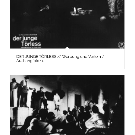
DER JUNGE TÖRLESS // Werbung und Verleih /
Aushangfoto 10