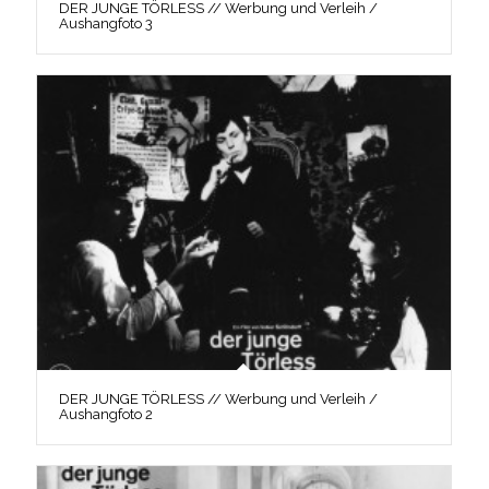
DER JUNGE TÖRLESS // Werbung und Verleih /
Aushangfoto 3
DER JUNGE TÖRLESS // Werbung und Verleih /
Aushangfoto 2