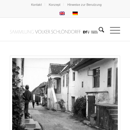
Kontakt
Konzept
Hinweise zur Benutzung