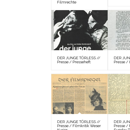
Filmrechte
DER JUNGE TÖRLESS //
DER JUN
Presse / Presseheft
Presse / 
DER JUNGE TÖRLESS //
DER JUN
Presse / Filmkritik Weser
Presse / 
Kurier
Sunday 