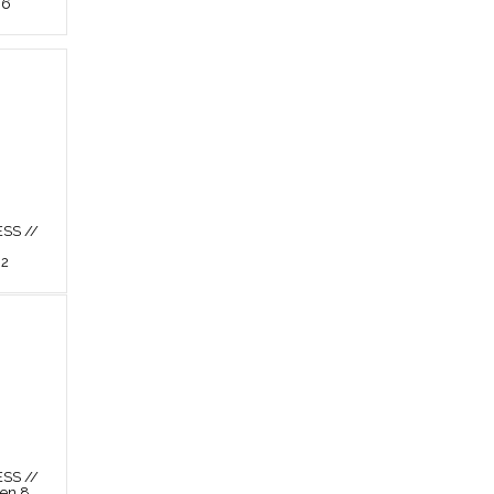
 6
SS //
 2
SS //
gen 8