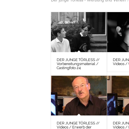
DER JUNGE TÖRLESS //
DER JUN
Vorbereitungsmaterial /
Videos /
Castingfoto 24
DER JUNGE TÖRLESS //
DER JUN
Videos / Erwerb der
Videos /