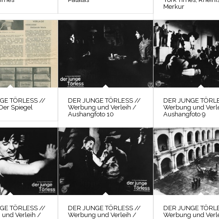
Merkur
GE TÖRLESS //
DER JUNGE TÖRLESS //
DER JUNGE TÖRLE
Der Spiegel
Werbung und Verleih /
Werbung und Verle
Aushangfoto 10
Aushangfoto 9
GE TÖRLESS //
DER JUNGE TÖRLESS //
DER JUNGE TÖRLE
und Verleih /
Werbung und Verleih /
Werbung und Verle