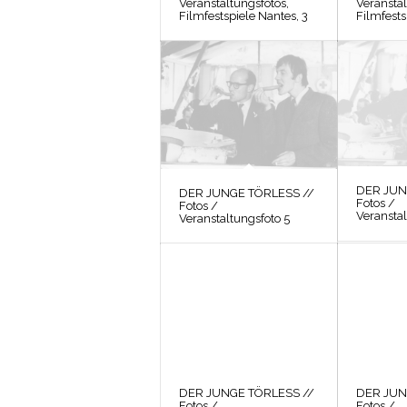
Veranstaltungsfotos,
Veranstal
Filmfestspiele Nantes, 3
Filmfests
DER JUN
DER JUNGE TÖRLESS //
Fotos /
Fotos /
Veranstal
Veranstaltungsfoto 5
DER JUNGE TÖRLESS //
DER JUN
Fotos /
Fotos /