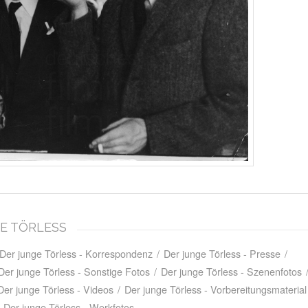
NGE TÖRLESS
Der junge Törless - Korrespondenz
/
Der junge Törless - Presse
/
Der junge Törless - Sonstige Fotos
/
Der junge Törless - Szenenfotos
Der junge Törless - Videos
/
Der junge Törless - Vorbereitungsmaterial
Der junge Törless - Werkfotos