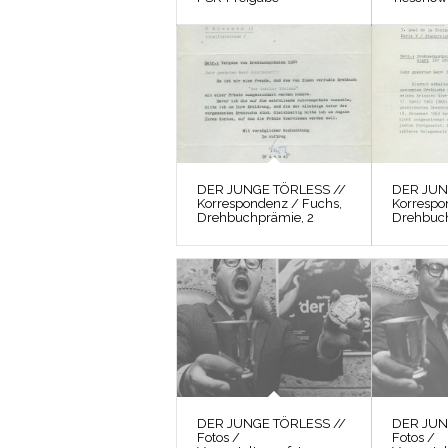
DER JUNGE TÖRLESS //
DER JUN
Korrespondenz / Fuchs,
Korrespo
Drehbuchprämie, 2
Drehbuch
DER JUNGE TÖRLESS //
DER JUN
Fotos /
Fotos /