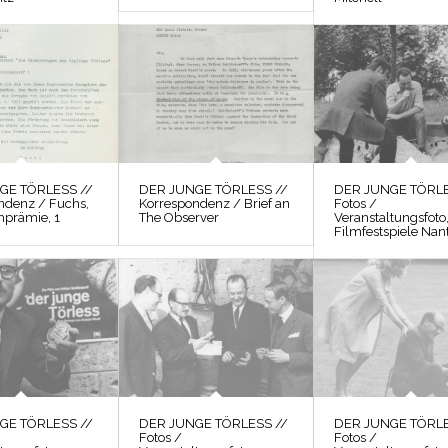
GE TÖRLESS //
DER JUNGE TÖRLESS //
DER JUNGE TÖRLE
ndenz / Fuchs,
Korrespondenz / Brief an
Fotos /
prämie, 1
The Observer
Veranstaltungsfoto
Filmfestspiele Nant
GE TÖRLESS //
DER JUNGE TÖRLESS //
DER JUNGE TÖRLE
Fotos /
Fotos /