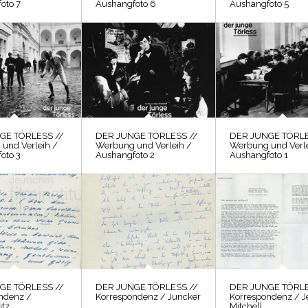
oto 7
Aushangfoto 6
Aushangfoto 5
GE TÖRLESS //
DER JUNGE TÖRLESS //
DER JUNGE TÖRLE
und Verleih /
Werbung und Verleih /
Werbung und Verle
oto 3
Aushangfoto 2
Aushangfoto 1
GE TÖRLESS //
DER JUNGE TÖRLESS //
DER JUNGE TÖRLE
ndenz /
Korrespondenz / Juncker
Korrespondenz / 
itz
Mitchell