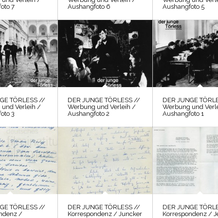
oto 7
Aushangfoto 6
Aushangfoto 5
GE TÖRLESS //
DER JUNGE TÖRLESS //
DER JUNGE TÖRLE
und Verleih /
Werbung und Verleih /
Werbung und Verle
oto 3
Aushangfoto 2
Aushangfoto 1
GE TÖRLESS //
DER JUNGE TÖRLESS //
DER JUNGE TÖRLE
ndenz /
Korrespondenz / Juncker
Korrespondenz / 