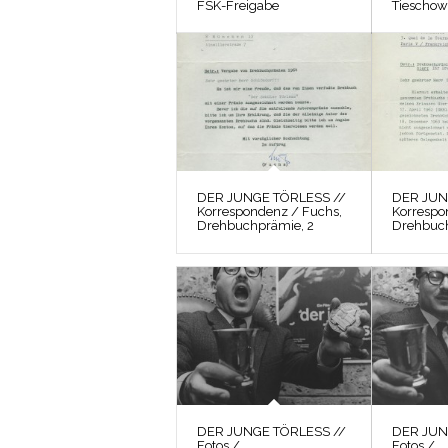
FSK-Freigabe
Tieschow
DER JUNGE TÖRLESS //
DER JUN
Korrespondenz / Fuchs,
Korrespo
Drehbuchprämie, 2
Drehbuch
DER JUNGE TÖRLESS //
DER JUN
Fotos /
Fotos /