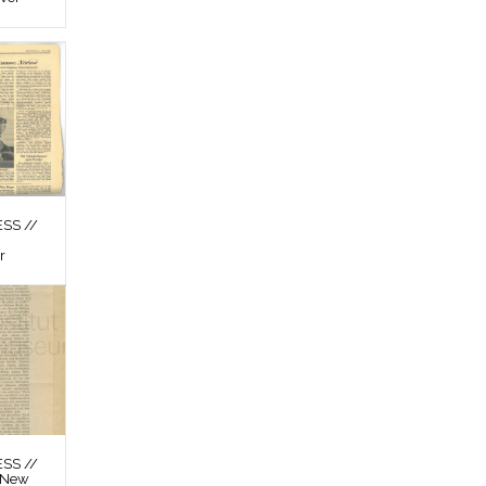
SS //
r
SS //
k New