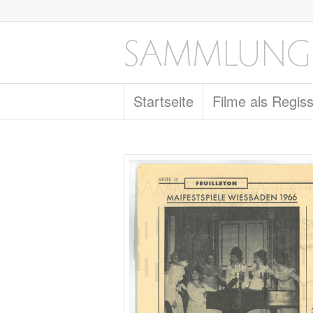
Startseite
Filme als Regis