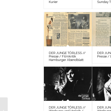
Kurier
Sunday 
DER JUNGE TÖRLESS //
DER JUN
Presse / Filmkritik
Presse / 
Hamburger Abendblatt
DER JUNGE TÖRLESS
DER JUNGE TÖRLESS //
DER JUN
// Presse / Filmkritik
Werbung und Verleih /
Werbung 