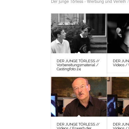
Der junge Törless - Werbung und Verleih
/
DER JUNGE TÖRLESS //
DER JUN
Vorbereitungsmaterial /
Videos /
Castingfoto 24
DER JUNGE TÖRLESS //
DER JUN
Videos / Erwerb der
Videos /