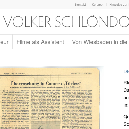
Kontakt
Konzept
Hinweise zur
seur
Filme als Assistent
Von Wiesbaden in die
DE
Ri
Ca
au
in
Qu
Sc