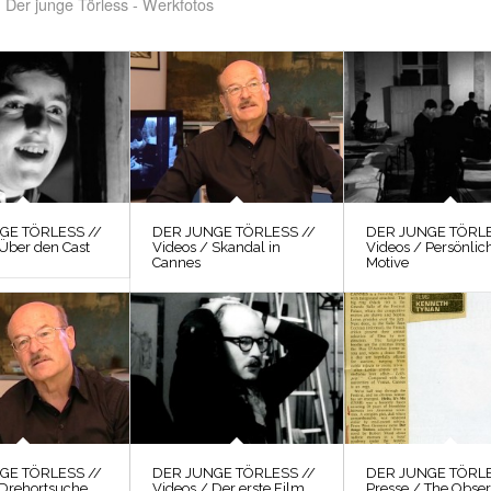
Der junge Törless - Werkfotos
GE TÖRLESS //
DER JUNGE TÖRLESS //
DER JUNGE TÖRLE
 Über den Cast
Videos / Skandal in
Videos / Persönlic
Cannes
Motive
GE TÖRLESS //
DER JUNGE TÖRLESS //
DER JUNGE TÖRLE
 Drehortsuche
Videos / Der erste Film
Presse / The Obse