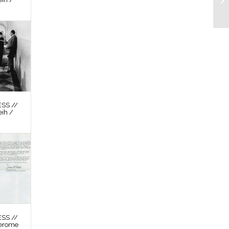
SS //
ih /
SS //
Jerome