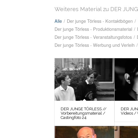
Weiteres Material zu DER JU
Alle
/
Der junge Törless - Kontaktbögen
/
Der junge Törless - Produktionsmaterial
/
Der junge Törless - Veranstaltungsfotos
/
Der junge Törless - Werbung und Verleih
/
DER JUNGE TÖRLESS //
DER JUN
Vorbereitungsmaterial /
Videos /
Castingfoto 24