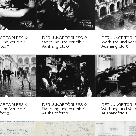
GE TÖRLESS //
DER JUNGE TÖRLESS //
DER JUNGE TÖRLE
und Verleih /
Werbung und Verleih /
Werbung und Verle
oto 7
Aushangfoto 6
Aushangfoto 5
GE TÖRLESS //
DER JUNGE TÖRLESS //
DER JUNGE TÖRLE
und Verleih /
Werbung und Verleih /
Werbung und Verle
oto 3
Aushangfoto 2
Aushangfoto 1