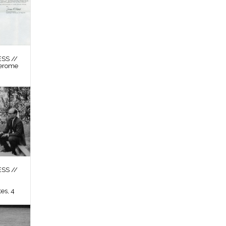
SS //
Jerome
SS //
,
es, 4