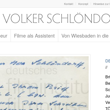
Kontakt
Konzept
Hinweise zur
seur
Filme als Assistent
Von Wiesbaden in die
DE
//
Br
Be
Sc
Ju
Ve
TÖ