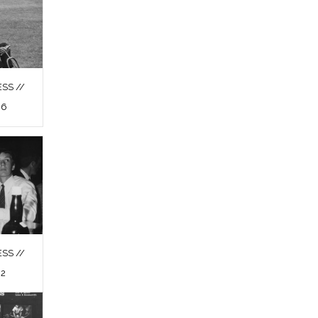
SS //
 6
SS //
 2