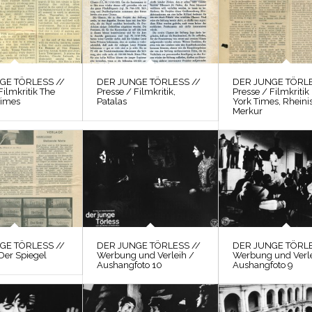
GE TÖRLESS //
DER JUNGE TÖRLESS //
DER JUNGE TÖRLE
Filmkritik The
Presse / Filmkritik,
Presse / Filmkriti
Times
Patalas
York Times, Rheini
Merkur
GE TÖRLESS //
DER JUNGE TÖRLESS //
DER JUNGE TÖRLE
Der Spiegel
Werbung und Verleih /
Werbung und Verle
Aushangfoto 10
Aushangfoto 9