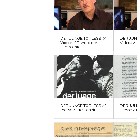
DER JUNGE TÖRLESS //
DER JUN
Videos / Erwerb der
Videos /
Filmrechte
DER JUNGE TÖRLESS //
DER JUN
Presse / Presseheft
Presse / 