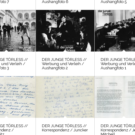
oto 7
Aushangfoto 6
Aushangfoto 5
GE TÖRLESS //
DER JUNGE TÖRLESS //
DER JUNGE TÖRLE
und Verleih /
Werbung und Verleih /
Werbung und Verle
oto 3
Aushangfoto 2
Aushangfoto 1
GE TÖRLESS //
DER JUNGE TÖRLESS //
DER JUNGE TÖRLE
ndenz /
Korrespondenz / Juncker
Korrespondenz / 
itz
Mitchell