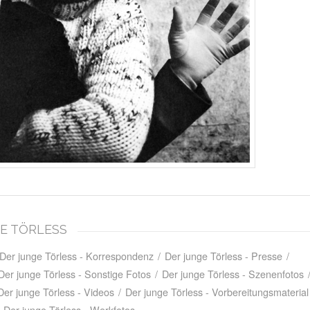
NGE TÖRLESS
Der junge Törless - Korrespondenz
/
Der junge Törless - Presse
/
Der junge Törless - Sonstige Fotos
/
Der junge Törless - Szenenfotos
Der junge Törless - Videos
/
Der junge Törless - Vorbereitungsmaterial
Der junge Törless - Werkfotos