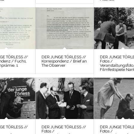
GE TÖRLESS //
DER JUNGE TÖRLESS //
DER JUNGE TÖRLE
ndenz / Fuchs,
Korrespondenz / Brief an
Fotos /
prämie, 1
The Observer
Veranstaltungsfoto
Filmfestspiele Nant
GE TÖRLESS //
DER JUNGE TÖRLESS //
DER JUNGE TÖRLE
Fotos /
Fotos /