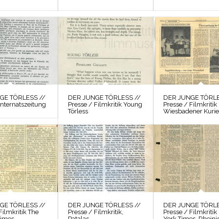
GE TÖRLESS //
DER JUNGE TÖRLESS //
DER JUNGE TÖRLE
Internatszeitung
Presse / Filmkritik Young
Presse / Filmkritik
Törless
Wiesbadener Kurie
GE TÖRLESS //
DER JUNGE TÖRLESS //
DER JUNGE TÖRLE
Filmkritik The
Presse / Filmkritik,
Presse / Filmkriti
Times
Patalas
York Times, Rheini