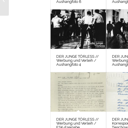
Aushangfoto 8
Aushangf
// Fotos / Szenenfoto 9
DER JUNGE TÖRLESS //
DER JUN
Werbung und Verleih /
Werbung 
Aushangfoto 4
Aushangf
DER JUNGE TÖRLESS //
DER JUN
Werbung und Verleih /
Korrespo
FSK-Freigabe
Tieschow