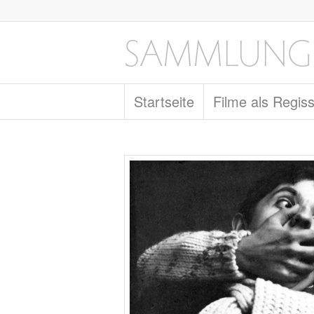
Startseite
Filme als Regis