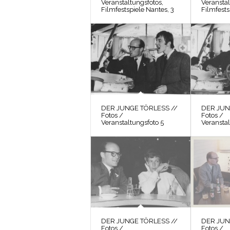
Veranstaltungsfotos,
Veranstal
Filmfestspiele Nantes, 3
Filmfests
DER JUNGE TÖRLESS //
DER JUN
Fotos /
Fotos /
Veranstaltungsfoto 5
Veranstal
DER JUNGE TÖRLESS //
DER JUN
Fotos /
Fotos /