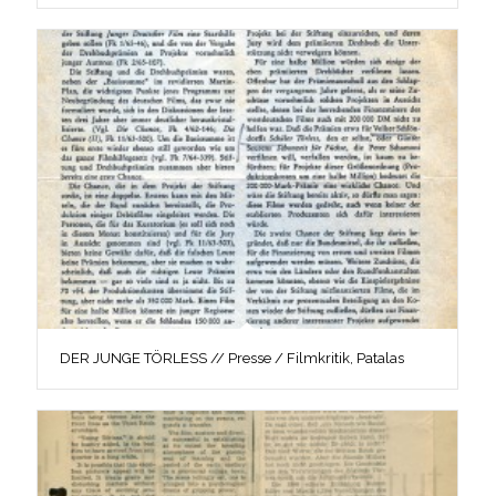
DER JUNGE TÖRLESS // Presse / Filmkritik, Patalas