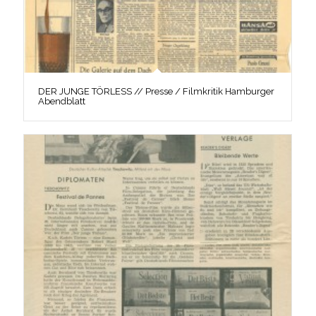
DER JUNGE TÖRLESS // Presse / Filmkritik Hamburger
Abendblatt