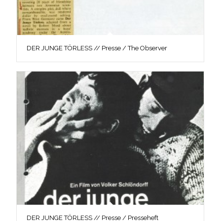
DER JUNGE TÖRLESS // Presse / The Observer
DER JUNGE TÖRLESS // Presse / Presseheft