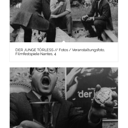
DER JUNGE TÖRLESS // Fotos / Veranstaltungsfoto,
Filmfestspiele Nantes, 4