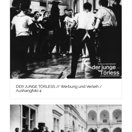
DER JUNGE TÖRLESS // Werbung und Verleih /
Aushangfoto 4