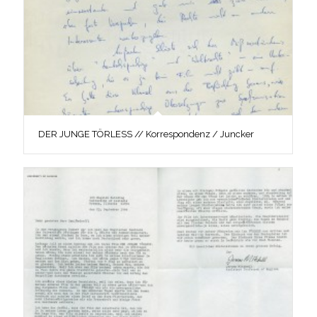
DER JUNGE TÖRLESS // Korrespondenz / Juncker