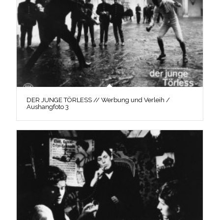
DER JUNGE TÖRLESS // Werbung und Verleih /
Aushangfoto 3