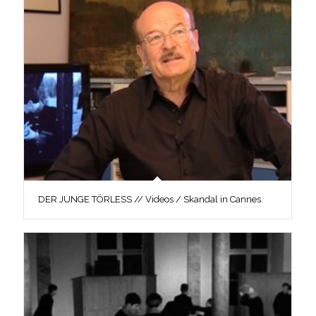
DER JUNGE TÖRLESS // Videos / Skandal in Cannes