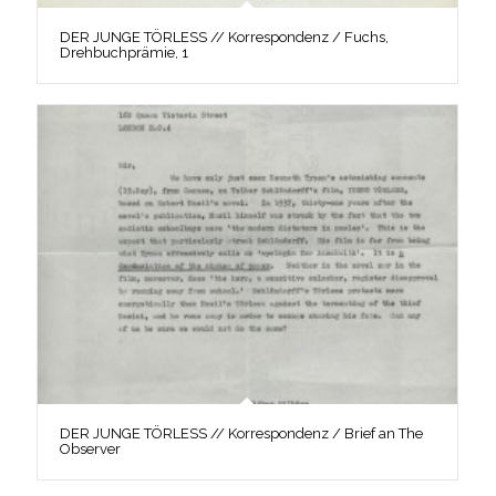
DER JUNGE TÖRLESS // Korrespondenz / Fuchs,
Drehbuchprämie, 1
DER JUNGE TÖRLESS // Korrespondenz / Brief an The
Observer