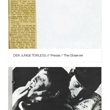
DER JUNGE TÖRLESS // Presse / The Observer