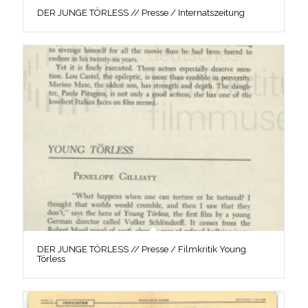
DER JUNGE TÖRLESS // Presse / Internatszeitung
DER JUNGE TÖRLESS // Presse / Filmkritik Young
Törless