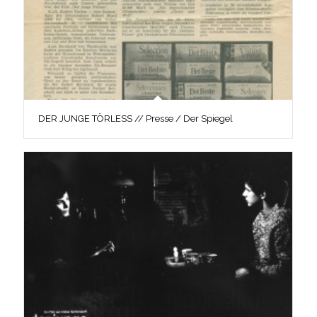
DER JUNGE TÖRLESS // Presse / Der Spiegel