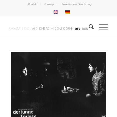
Kontakt
Konzept
Hinweise zur Benutzung