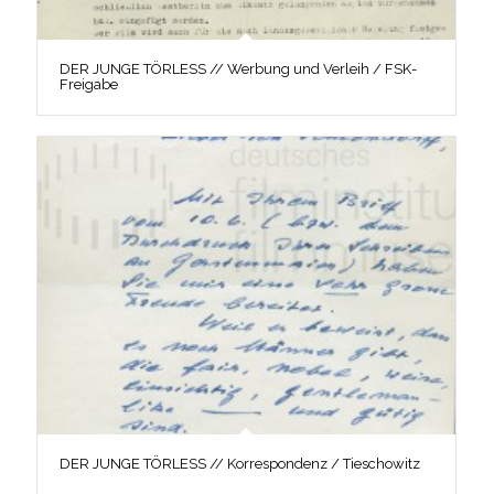
DER JUNGE TÖRLESS // Werbung und Verleih / FSK-
Freigabe
DER JUNGE TÖRLESS // Korrespondenz / Tieschowitz