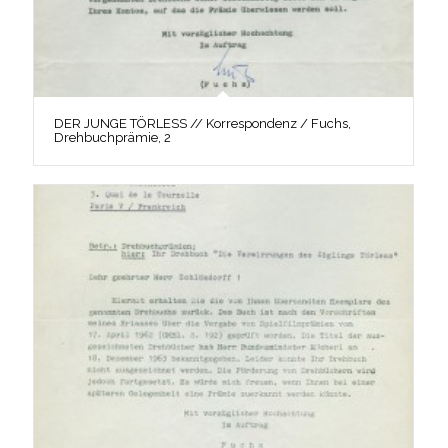
DER JUNGE TÖRLESS // Korrespondenz / Fuchs,
Drehbuchprämie, 2