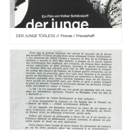
DER JUNGE TÖRLESS // Presse / Presseheft