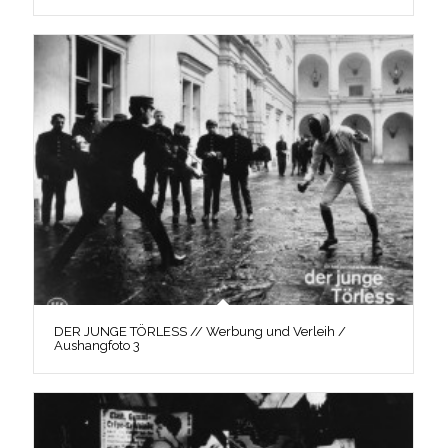
DER JUNGE TÖRLESS // Werbung und Verleih /
Aushangfoto 3