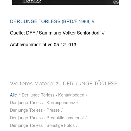
DER JUNGE TÖRLESS (BRD/F 1966)
//
Quelle: DFF / Sammlung Volker Schlöndorff //
Archivnummer: nl-vs-05-12_013
Weiteres Material zu DER JUNGE TÖRLESS
Alle
/
Der junge Törless - Kontaktbögen
/
Der junge Törless - Korrespondenz
/
Der junge Törless - Presse
/
Der junge Törless - Produktionsmaterial
/
Der junge Törless - Sonstige Fotos
/