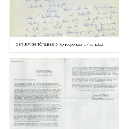
DER JUNGE TÖRLESS // Korrespondenz / Juncker