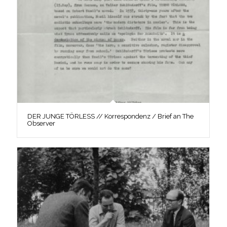
DER JUNGE TÖRLESS // Korrespondenz / Brief an The
Observer