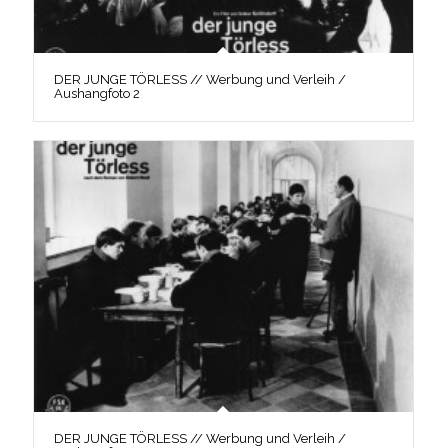
DER JUNGE TÖRLESS // Werbung und Verleih /
Aushangfoto 2
DER JUNGE TÖRLESS // Werbung und Verleih /