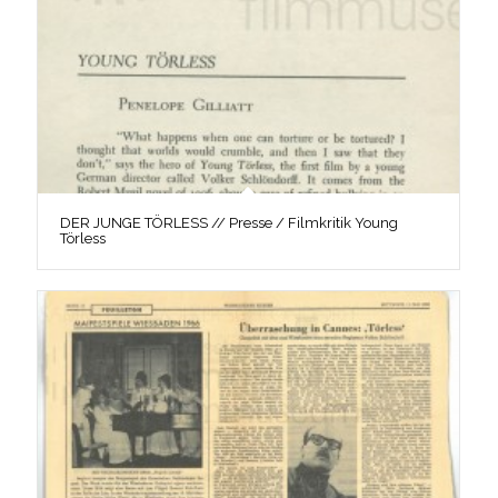
DER JUNGE TÖRLESS // Presse / Filmkritik Young
Törless