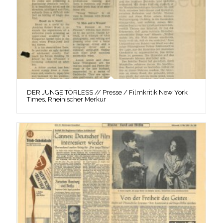
DER JUNGE TÖRLESS // Presse / Filmkritik New York
Times, Rheinischer Merkur