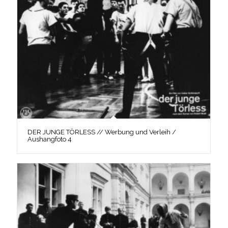
DER JUNGE TÖRLESS // Werbung und Verleih /
Aushangfoto 4