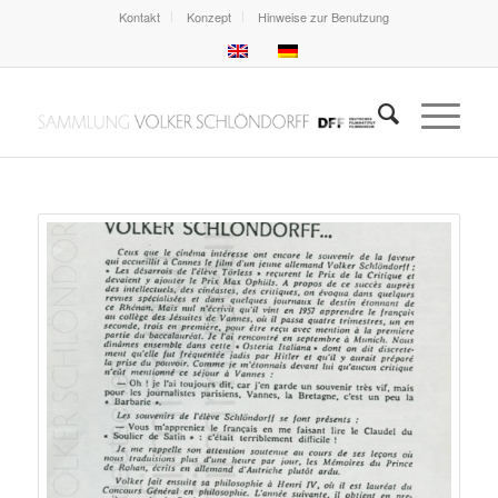
Kontakt
Konzept
Hinweise zur Benutzung