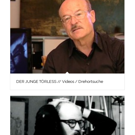
DER JUNGE TÖRLESS // Videos / Drehortsuche