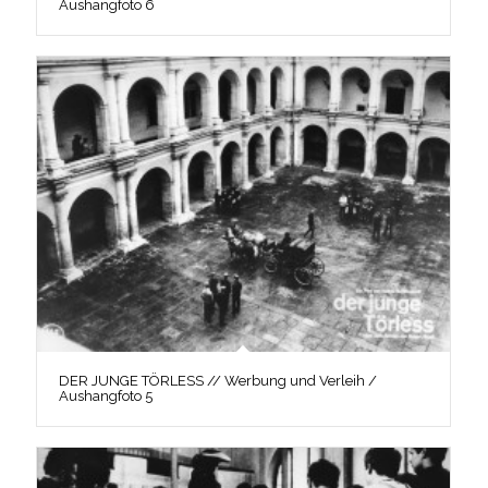
Aushangfoto 6
DER JUNGE TÖRLESS // Werbung und Verleih /
Aushangfoto 5