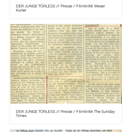
DER JUNGE TÖRLESS // Presse / Filmkritik Weser
Kurier
DER JUNGE TÖRLESS // Presse / Filmkritik The Sunday
Times