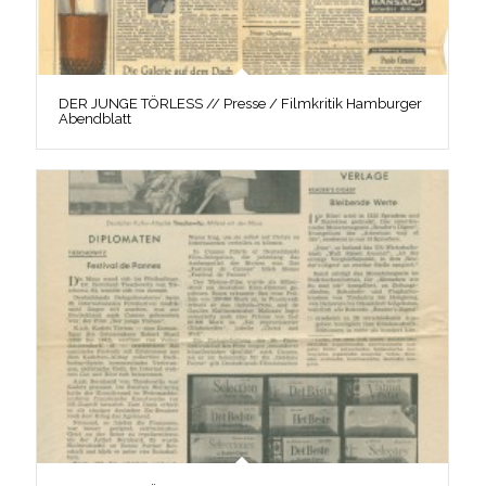
DER JUNGE TÖRLESS // Presse / Filmkritik Hamburger
Abendblatt