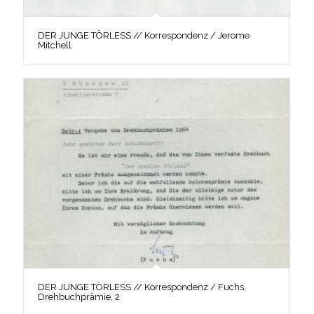
DER JUNGE TÖRLESS // Korrespondenz / Jerome
Mitchell
DER JUNGE TÖRLESS // Korrespondenz / Fuchs,
Drehbuchprämie, 2