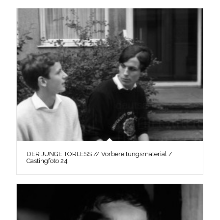
DER JUNGE TÖRLESS // Vorbereitungsmaterial /
Castingfoto 24