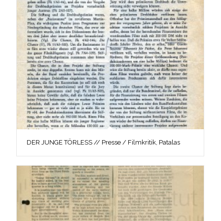
DER JUNGE TÖRLESS // Presse / Filmkritik, Patalas